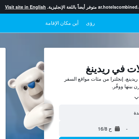
ar.hotelscombined
متوفر أيضاً باللغة الإنجليزية.
Visit site in English
رؤى
أين مكان الإقامة
ات في ريدينغ
دينغ، إنجلترا من مئات مواقع السفر
-
ح 16/8