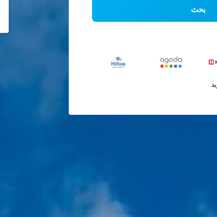
بحث
يد