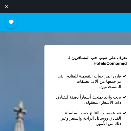
تعرف على سبب حب المسافرين لـ
HotelsCombined
قارن المراجعات التقييمية للفنادق التي
تم جمعها من آلاف تعليقات
المستخدمين.
بحث واحد يمنحك أسعاراً دقيقة للفنادق
ذات الأسعار المعقولة.
قم بتخصيص النتائج حسب سلسلة
الفنادق ووسائل الراحة والسعر وغير
ذلك من الأمور.