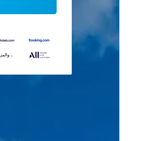
...والمز