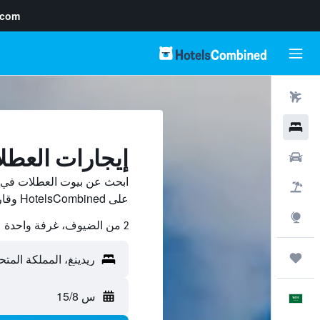
.com
رحلات طيران
فنادق
إيجارات العطل
سيارات
ابحث عن بيوت العطلات في ري
حزم العروض
على HotelsCombined وقارن بينها ووفّر.
استكشاف
2 من الضيوف، غرفة واحدة
رحلات
س 15/8
العَرَبِيَّة