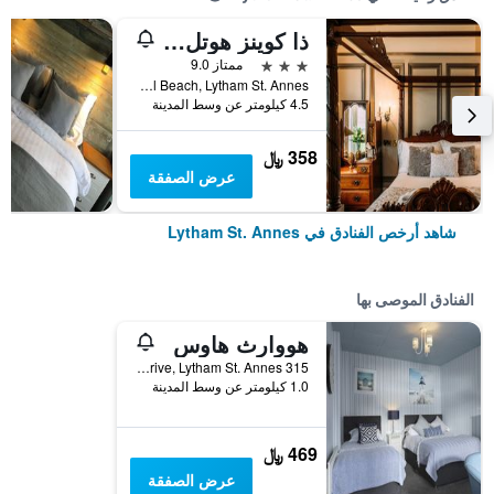
ذا كوينز هوتل ليثام
3 نجوم
ممتاز 9.0
Central Beach, Lytham St. Annes, المملكة المتحدة
4.5 كيلومتر عن وسط المدينة
358 ﷼
عرض الصفقة
شاهد أرخص الفنادق في Lytham St. Annes
الفنادق الموصى بها
هووارث هاوس
315 Clifton Drive, Lytham St. Annes, المملكة المتحدة
1.0 كيلومتر عن وسط المدينة
469 ﷼
عرض الصفقة