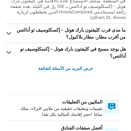
في المنطقة. يمكنك الاستمتاع عادة بالاقامة في كليفتون بارك
هوتل - إكسكلوسيف تو أدالتس بـ 566 ﷼ في الليلة. هذه صفقة
رائعة لمستخدمي HotelsCombined الذين يخططون لزيارة
Lytham St. Annes.
ما مدى قرب كليفتون بارك هوتل - إكسكلوسيف تو أدالتس
من أقرب مطار، مطار بلاكبول؟
هل يوجد مسبح في كليفتون بارك هوتل - إكسكلوسيف تو
أدالتس؟
عرض المزيد من الأسئلة الشائعة
الملايين من التعليقات
تقييمات وتعليقات حقيقية من ملايين النزلاء، مثلك
تمامًا. احجز إقامتك المثالية بكل ثقة!
أفضل صفقات الفنادق