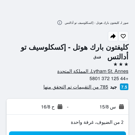
صور لـ كليفتون بارك هوتل - إكسكلوسيف تو أدالتس
كليفتون بارك هوتل - إكسكلوسيف تو
أدالتس
فندق
3 نجوم
Lytham St. Annes، المملكة المتحدة
+44 125 372 5801
جيد
785 من التقييمات تم التحقق منها
7.5
س 15/8
-
ح 16/8
2 من الضيوف، غرفة واحدة