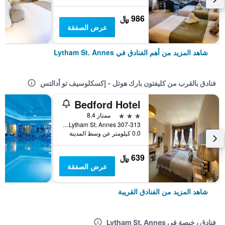
986 ﷼
عرض الصفقة
شاهد المزيد من أهم الفنادق في Lytham St. Annes
فنادق بالقرب من كليفتون بارك هوتل - إكسكلوسيف تو أدالتس
Bedford Hotel
3 نجوم
ممتاز 8.4
307-313 Clifton Drive South, Lytham St. Annes, المملكة المتحدة
0.0 كيلومتر عن وسط المدينة
639 ﷼
عرض الصفقة
شاهد المزيد من الفنادق القريبة
فنادق رخيصة في Lytham St. Annes