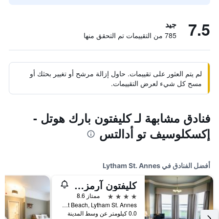
7.5
جيد
785 من التقييمات تم التحقق منها
لم يتم العثور على تقييمات. حاول إزالة مرشح أو تغيير بحثك أو
مسح كل شيء لعرض التقييمات.
فنادق مشابهة لـ كليفتون بارك هوتل -
إكسكلوسيف تو أدالتس
أفضل الفنادق في Lytham St. Annes
كليفتون آرمز هوتل
4 نجوم
ممتاز 8.6
West Beach, Lytham St. Annes, المملكة المتحدة
0.0 كيلومتر عن وسط المدينة