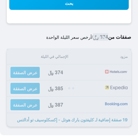
بحث
صفقات من
374 ﷼
/
أرخص سعر الليلة الواحدة
مزود
الإجمالي في الليلة
374 ﷼
عرض الصفقة
385 ﷼
عرض الصفقة
387 ﷼
عرض الصفقة
19 صفقة إضافية لـ كليفتون بارك هوتل - إكسكلوسيف تو أدالتس