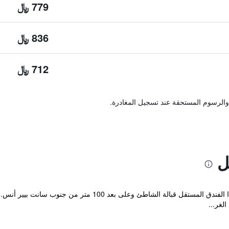
779 ﷼
836 ﷼
712 ﷼
والرسوم المستحقة عند تسجيل المغادرة.
ل
يطل عبر الساحل والبحر الأيرلندي، ويقع هذا الفندق المستقل قبا
لغر...