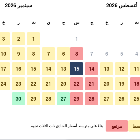
أغسطس 2026
سبتمبر 2026
ث
ث
ر
خ
ج
س
ح
ن
ث
ر
خ
3
2
1
1
لة الواحدة
10
9
8
7
6
8
7
6
5
4
آخر
لي في الليلة
17
16
15
14
13
15
14
13
12
11
 ﷼
عرض الصفقة
24
23
22
21
20
22
21
20
19
18
30
29
28
27
29
28
27
26
25
صور لـ سان آيفز هوتل
 ﷼
عرض الصفقة
 ﷼
عرض الصفقة
سط
مرتفع
بناءً على متوسط أسعار الفنادق ذات الثلاث نجوم.