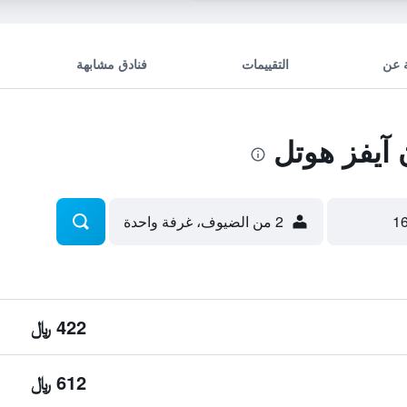
 عن
التقييمات
فنادق مشابهة
آيفز هوتل
2 من الضيوف، غرفة واحدة
422 ﷼
612 ﷼