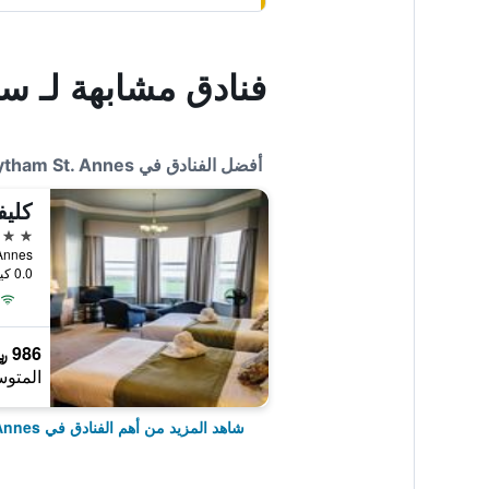
فنادق مشابهة لـ سا
أفضل الفنادق في Lytham St. Annes
كليف
4 نجوم
St. Annes
0.0 كيلومتر عن وسط المدينة
986 ﷼
المتوس
شاهد المزيد من أهم الفنادق في Lytham St. Annes