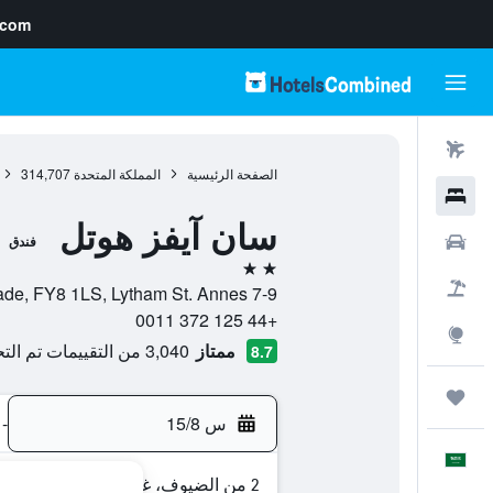
.com
رحلات طيران
الصفحة الرئيسية
المملكة المتحدة
314,707
فنادق
سان آيفز هوتل
سيارات
فندق
2 نجمتين
حزم العروض
7-9 South Promenade, FY8 1LS, Lytham St. Annes, إنجلترا, المملكة المتحدة
+44 125 372 0011
استكشاف
ممتاز
3,040 من التقييمات تم التحقق منها
8.7
رحلات
س 15/8
-
العَرَبِيَّة
2 من الضيوف، غرفة واحدة