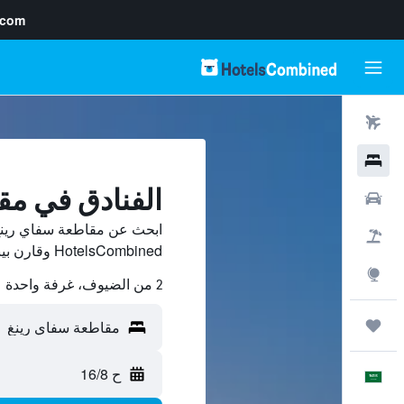
.com
رحلات طيران
فنادق
الفنادق في مق
سيارات
ابحث عن مقاطعة سفاي رينغ
حزم العروض
HotelsCombined وقارن بينها ووفّر.
استكشاف
2 من الضيوف، غرفة واحدة
رحلات
ح 16/8
العَرَبِيَّة