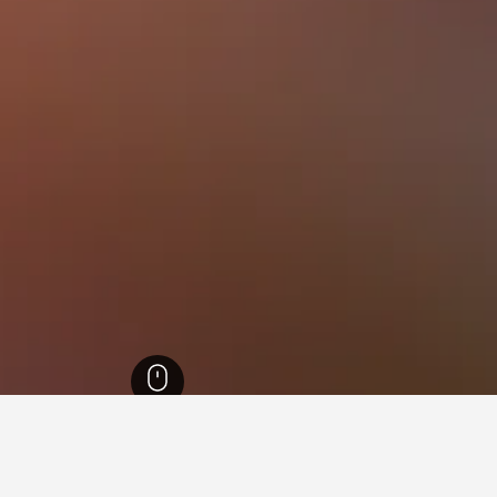
ي رينغ
11