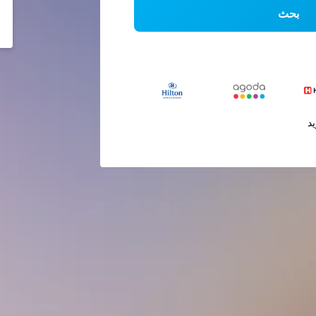
بحث
يد