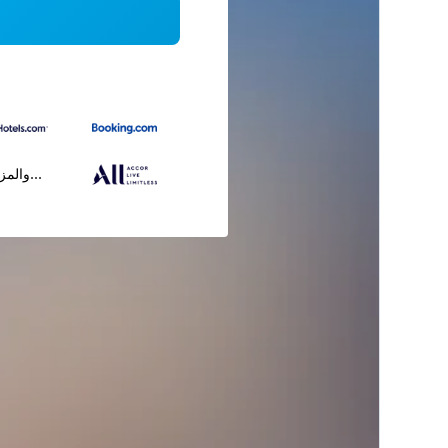
...والمز