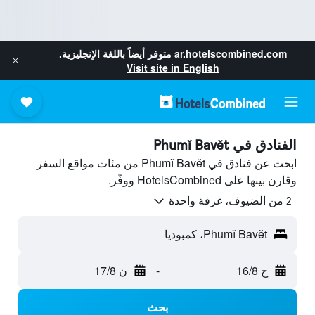
ar.hotelscombined.com
متوفر أيضاً باللغة الإنجليزية.
Visit site in English
الفنادق في Phumĭ Bavĕt
ابحث عن فنادق في Phumĭ Bavĕt من مئات مواقع السفر
وقارن بينها على HotelsCombined ووفّر.
2 من الضيوف، غرفة واحدة
Phumĭ Bavĕt، كمبوديا
ح 16/8
-
ن 17/8
بحث