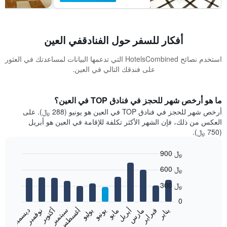
أفكار للسفر حول الفنادقفي العين
استخدم نصائح HotelsCombined التي تدعمها البيانات لمساعدتك في العثور
على فندقك التالي في العين.
ما هو أرخص شهر للحجز في فنادق TOP في العين؟
أرخص شهر للحجز في فنادق TOP في العين هو يونيو (288 ﷼). على
العكس من ذلك، فإن الشهر الأكثر تكلفة للإقامة في العين هو أبريل
(750 ﷼).
900 ﷼
Bar
Chart
600 ﷼
graphic.
chart
with
300 ﷼
12
bars.
0
فبراير
مايو
أغسطس
نوفمبر
يناير
أبريل
يوليو
أكتوبر
مارس
يونيو
سبتمبر
ديسمبر
يعرض
المخطط
End