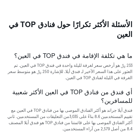
سعر
الأسبوع
غرفة
يتضمن
المخطط
1
الأسئلة الأكثر تكرارًا حول فنادق TOP في
محور
العين
X
الذي
يعرض
أيام
ما هي تكلفة الإقامة في فندق TOP في العين؟
الأسبوع.
يتضمن
233 ﷼ هو أرخص سعر لغرفة لليلة واحدة في فندق TOP في العين. تم
المخطط
العثور على هذا السعر الأخير لـ فندق أيلا. للإشارة 250 ﷼ هو متوسط سعر
التالي
الغرفة في الليلة لفنادق TOP في العين.
1
محور
أي فندق من فنادق TOP في العين الأكثر شعبية
Y
الذي
للمسافرين؟
يعرض
متوسط
فندق أيلا جراند هو أكثر الفنادق الموصى بها من فنادق TOP في العين مع
سعر
تقييم المستخدمين 8.6 بناءً على 3,035من التعليقات من المستخدمين. ثاني
غرفة
أكثر الفنادق الموصى بها على قائمتنا من فنادق TOP هو فندق أيلا المصنف
8.4 من أصل 2,579 من آراء المستخدمين.