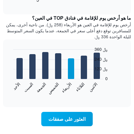
of
التالي
interactive
متوسط
chart
سعر
ما هو أرخص يوم للإقامة في فنادق TOP في العين؟
غرفة
أرخص يوم للإقامة في العين هو الأربعاء (258 ﷼). من ناحية أخرى، يمكن
كل
للمسافرين توقع دفع أعلى سعر في الجمعة، عندما يكون السعر المتوسط
شهر
لليلة الواحدة 336 ﷼.
يتضمن
المخطط
360 ﷼
1
Bar
محور
Chart
240 ﷼
graphic.
chart
X
with
الذي
120 ﷼
7
يعرض
bars.
0
الشهور.
الاثنين
الثلاثاء
الأربعاء
الخميس
الجمعة
السبت
الأحد
يتضمن
يعرض
المخطط
المخطط
End
التالي
of
التالي
interactive
1
متوسط
chart
محور
سعر
Y
غرفة
العثور على صفقات
الذي
كل
يعرض
يوم
متوسط
في