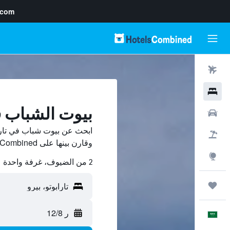
.com
رحلات طيران
فنادق
بيوت الشباب ف
سيارات
ابحث عن بيوت شباب في تارا
حزم العروض
وقارن بينها على HotelsCombined ووفّر.
استكشاف
2 من الضيوف، غرفة واحدة
رحلات
ر 12/8
العَرَبِيَّة