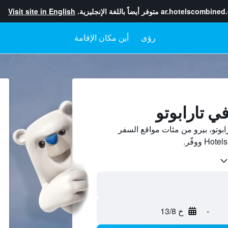
ar.hotelscombined
متوفر أيضاً باللغة الإنجليزية.
Visit site in English
رؤى
أين مكان الإقامة
ي تارابوتو
بوتو، بيرو من مئات مواقع السفر
-
خ 13/8