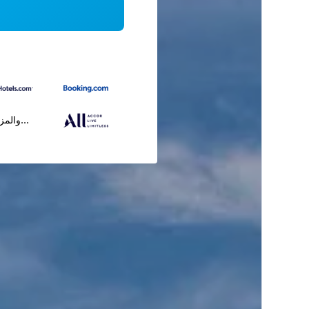
...والمز