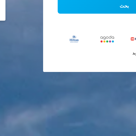
بحث
يد