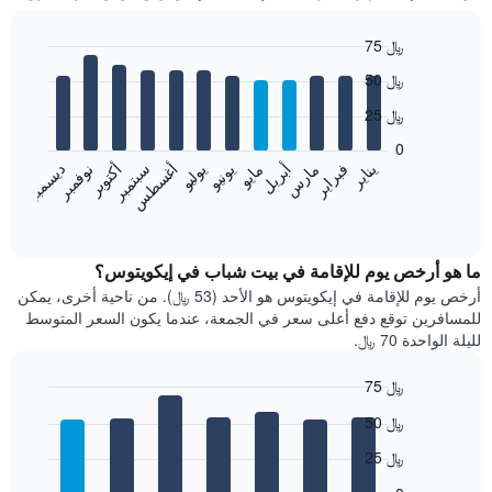
75 ﷼
Bar
Chart
50 ﷼
graphic.
chart
with
25 ﷼
12
bars.
0
يناير
فبراير
مارس
أبريل
مايو
يونيو
يوليو
أغسطس
سبتمبر
أكتوبر
نوفمبر
ديسمبر
يعرض
المخطط
End
of
التالي
interactive
متوسط
chart
سعر
ما هو أرخص يوم للإقامة في بيت شباب في إيكويتوس؟
غرفة
أرخص يوم للإقامة في إيكويتوس هو الأحد (53 ﷼). من ناحية أخرى، يمكن
كل
للمسافرين توقع دفع أعلى سعر في الجمعة، عندما يكون السعر المتوسط
شهر
لليلة الواحدة 70 ﷼.
يتضمن
المخطط
75 ﷼
1
Bar
محور
Chart
50 ﷼
graphic.
chart
X
with
الذي
25 ﷼
7
يعرض
bars.