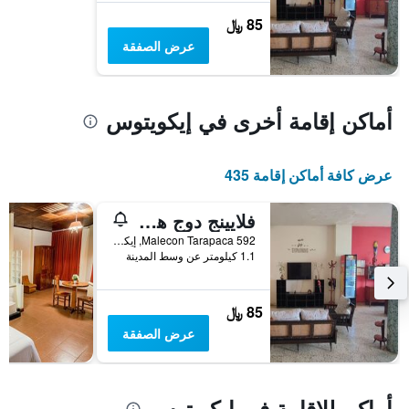
الذي
يعرض
85 ﷼
متوسط
عرض الصفقة
سعر
غرفة
أماكن إقامة أخرى في إيكويتوس
عرض كافة أماكن إقامة 435
فلايينج دوج هوستلز إيكيتوس
Malecon Tarapaca 592, إيكويتوس, بيرو
1.1 كيلومتر عن وسط المدينة
85 ﷼
عرض الصفقة
أماكن للإقامة في إيكويتوس