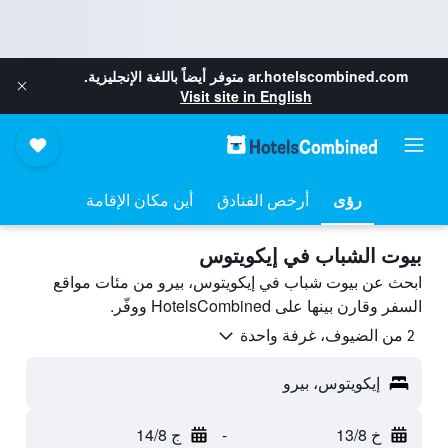
ar.hotelscombined.com
متوفر أيضاً باللغة الإنجليزية.
Visit site in English
رؤى
أرخص الفنادق
أين مكان الإقامة
بيوت الشباب في إيكويتوس
ابحث عن بيوت شباب في إيكويتوس، بيرو من مئات مواقع
السفر وقارن بينها على HotelsCombined ووفّر.
2 من الضيوف، غرفة واحدة
إيكويتوس، بيرو
خ 13/8
-
ج 14/8