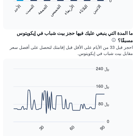
0
الشهور.
الجمعة
الخميس
الأربعاء
الثلاثاء
الاثنين
الأحد
السبت
يتضمن
يعرض
المخطط
المخطط
End
التالي
of
التالي
interactive
1
متوسط
chart
محور
سعر
ما المدة التي ينبغي عليك فيها حجز بيت شباب في إيكويتوس
Y
غرفة
مسبقًا؟
الذي
كل
احجز قبل 33 من الأيام على الأقل قبل إقامتك لتحصل على أفضل سعر
يعرض
يوم
مقابل بيت شباب في إيكويتوس.
متوسط
في
سعر
الأسبوع
غرفة
يتضمن
240 ﷼
المخطط
Line
Chart
1
graphic.
chart
محور
with
160 ﷼
X
90
data
الذي
points.
يعرض
80 ﷼
أيام
يعرض
الأسبوع.
المخطط
يتضمن
0
التالي
المخطط
90
30
60
كيفية
End
التالي
of
تغير
1