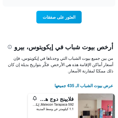
interactive
سعر
chart
محور
غرفة
Y
عند
الذي
العثور على صفقات
اقتراب
يعرض
تاريخ
متوسط
الإقامة
سعر
يتضمن
غرفة
المخطط
1
أرخص بيوت شباب في إيكويتوس، بيرو
محور
X
من بين جميع بيوت الشباب التي وجدناها في إيكويتوس، فإن
الذي
يعرض
أسعار أماكن الإقامة هذه هي الأرخص. فكّر بتواريخ بديلة إن كان
عدد
ذلك ممكنًا لمقارنة الأسعار.
الأيام
قبل
الإقامة
عرض بيوت الشباب الـ 435 جميعها
يتضمن
المخطط
فلايينج دوج هوستلز إيكيتوس
التالي
1
Malecon Tarapaca 592, إيكويتوس, بيرو
محور
1.1 كيلومتر عن وسط المدينة
Y