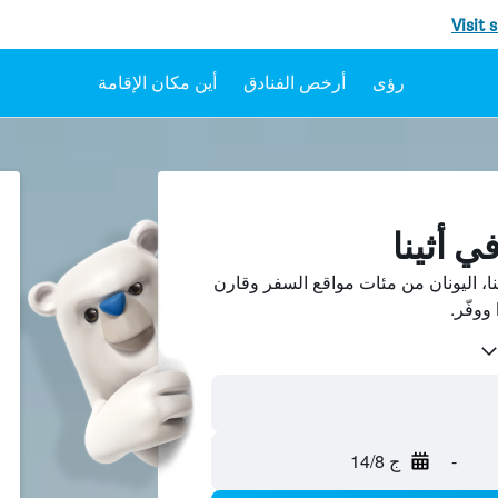
Visit 
رؤى
أرخص الفنادق
أين مكان الإقامة
 أثينا
، اليونان من مئات مواقع السفر وقارن
-
ج 14/8