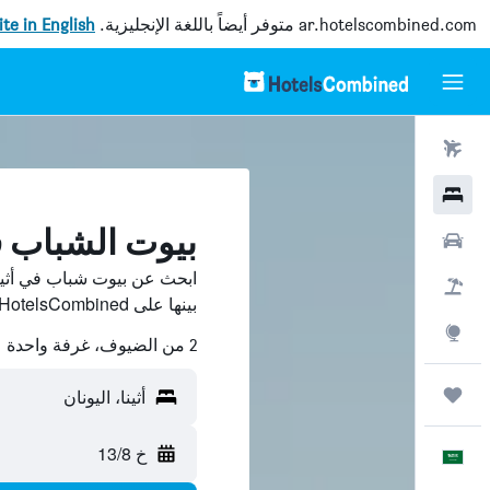
ar.hotelscombined.com
متوفر أيضاً باللغة الإنجليزية.
site in English
رحلات طيران
فنادق
بيوت الشباب في
سيارات
ابحث عن بيوت شباب في أثينا
حزم العروض
بينها على HotelsCombined ووفّر.
استكشاف
2 من الضيوف، غرفة واحدة
رحلات
أثينا، اليونان
خ 13/8
العَرَبِيَّة