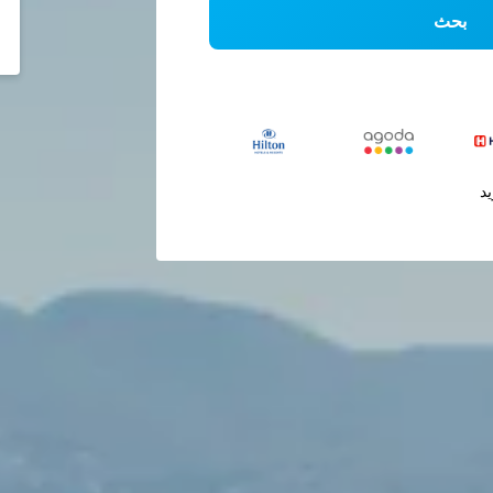
بحث
يد