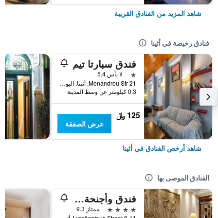
شاهد المزيد من الفنادق القريبة
فنادق رخيصة في أثينا
فندق سبارتا تيم
نجمة واحدة
لا بأس 5.4
21 Menandrou Str, أثينا, اليونان
0.3 كيلومتر عن وسط المدينة
125 ﷼
عرض الصفقة
شاهد أرخص الفنادق في أثينا
الفنادق الموصى بها
فندق وأجنحة آفا
4 نجوم
ممتاز 9.3
9-11 Lyssikratous Street, أثينا, اليونان