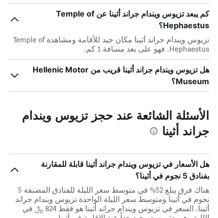
كم يبعد تزيوس ويندام جراند أثينا عن Temple of
Hephaestus؟
تزيوس ويندام جراند أثينا مكان جيد للأقامة ومشاهدة Temple of
Hephaestus. فهو على بعد مسافة 1 كم.
هل تزيوس ويندام جراند أثينا قريب من Hellenic Motor
Museum؟
الأسئلة الشائعة عند حجز تزيوس ويندام
جراند أثينا
هل الأسعار في تزيوس ويندام جراند أثينا قابلة للمقارنة
بفنادق 5 نجوم في أثينا؟
هناك فرق يبلغ 52% في متوسط ​​سعر الليلة للفنادق المصنفة 5
نجوم في أثينا ومتوسط ​​سعر الليلة الواحدة تزيوس ويندام جراند
أثينا. السعر في تزيوس ويندام جراند أثينا هو فقط 824 ﷼ في
الللية وهو يعتبر سعر جيد جداً عند الإقامة في أثينا.