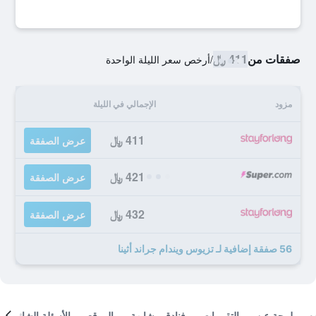
صفقات من
411 ﷼
/
أرخص سعر الليلة الواحدة
مزود
الإجمالي في الليلة
411 ﷼
عرض الصفقة
421 ﷼
عرض الصفقة
432 ﷼
عرض الصفقة
56 صفقة إضافية لـ تزيوس ويندام جراند أثينا
لمحة عن
التقييمات
فنادق مشابهة
الموقع
الأسئلة الشائعة