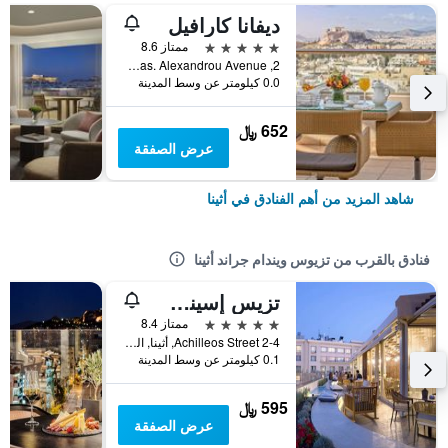
ديفانا كارافيل
5 نجوم
ممتاز 8.6
2, Vas. Alexandrou Avenue, أثينا, اليونان
0.0 كيلومتر عن وسط المدينة
652 ﷼
عرض الصفقة
شاهد المزيد من أهم الفنادق في أثينا
فنادق بالقرب من تزيوس ويندام جراند أثينا
تزيس إسينس ويندام أثينز ريزيدنس
5 نجوم
ممتاز 8.4
2-4 Achilleos Street, أثينا, اليونان
0.1 كيلومتر عن وسط المدينة
595 ﷼
عرض الصفقة