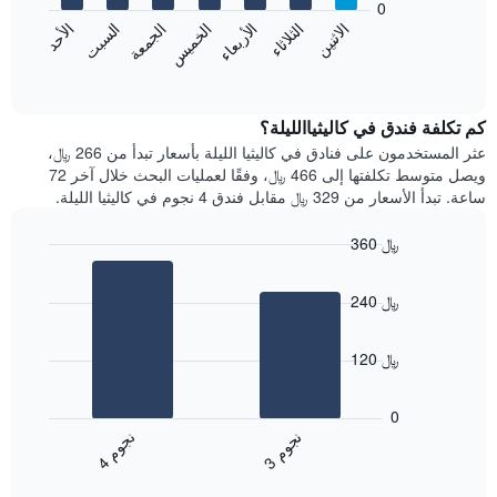
0
الشهور.
الاثنين
الخميس
الأحد
الأربعاء
السبت
الثلاثاء
الجمعة
يتضمن
يعرض
المخطط
المخطط
End
التالي
of
التالي
interactive
1
متوسط
chart
محور
سعر
كم تكلفة فندق في كاليثياالليلة؟
Y
غرفة
عثر المستخدمون على فنادق في كاليثيا الليلة بأسعار تبدأ من 266 ﷼،
الذي
كل
ويصل متوسط تكلفتها إلى 466 ﷼، وفقًا لعمليات البحث خلال آخر 72
يعرض
يوم
ساعة. تبدأ الأسعار من 329 ﷼ مقابل فندق 4 نجوم في كاليثيا الليلة.
متوسط
في
سعر
الأسبوع
360 ﷼
غرفة
يتضمن
Bar
المخطط
Chart
graphic.
chart
1
240 ﷼
with
محور
2
X
bars.
الذي
120 ﷼
يعرض
يعرض
أيام
المخطط
0
الأسبوع.
التالي
ن
م
ن
م
يتضمن
متوسط
3
ج
و
4
ج
و
المخطط
End
سعر
of
التالي
الغرفة
interactive