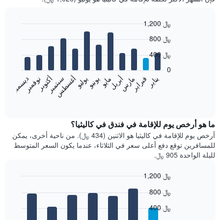
1,200 ﷼
Bar
Chart
800 ﷼
graphic.
chart
with
400 ﷼
12
bars.
0
فبراير
مايو
أغسطس
نوفمبر
يناير
أبريل
يوليو
أكتوبر
مارس
يونيو
سبتمبر
ديسمبر
يعرض
المخطط
End
of
التالي
interactive
متوسط
chart
سعر
ما هو أرخص يوم للإقامة في فندق في كاليثيا؟
غرفة
أرخص يوم للإقامة في كاليثيا هو الاثنين (434 ﷼). من ناحية أخرى، يمكن
كل
للمسافرين توقع دفع أعلى سعر في الثلاثاء، عندما يكون السعر المتوسط
شهر
لليلة الواحدة 905 ﷼.
يتضمن
المخطط
1,200 ﷼
1
Bar
محور
Chart
800 ﷼
graphic.
chart
X
with
الذي
400 ﷼
7
يعرض
bars.