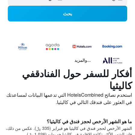
بحث
...والمزيد
أفكار للسفر حول الفنادقفي
كاليثيا
استخدم نصائح HotelsCombined التي تدعمها البيانات لمساعدتك
في العثور على فندقك التالي في كاليثيا.
ما هو الشهر الأرخص لحجز فندق في كاليثيا؟
الشهر الأرخص لحجز فندق في كاليثيا هو فبراير (335 ﷼). عكس من ذلك،
فإن الشهر الأكثر تكلفة للإقامة في كاليثيا هو يوليو (1,026 ﷼).