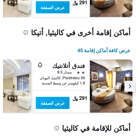
291 ﷼
يتضمن
عرض الصفقة
المخطط
1
محور
Y
أماكن إقامة أخرى في كاليثيا, أتيكا
الذي
يعرض
متوسط
عرض كافة أماكن إقامة 45
سعر
غرفة
في
فندق أتلانتيك
عطلة
2 نجمتين
ممتاز 8.3
نهاية
Pisistratou 99, كاليثيا, اليونان
هذا
1.8 كيلومتر عن وسط المدينة
الأسبوع
خلال
آخر
291 ﷼
3
عرض الصفقة
أيام
أماكن للإقامة في كاليثيا