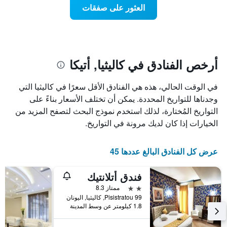
يتضمن
نهاية
العثور على صفقات
المخطط
هذا
1
الأسبوع
محور
الذي
Y
عُثر
الذي
عليه
يعرض
خلال
أرخص الفنادق في كاليثيا, أتيكا
متوسط
آخر
سعر
3
في الوقت الحالي، هذه هي الفنادق الأقل سعرًا في كاليثيا التي
الغرفة
أيام
هذه
وجدناها للتواريخ المحددة. يمكن أن تختلف الأسعار بناءً على
مع
الليلة
التصنيف
التواريخ المُختارة، لذلك استخدم نموذج البحث لتصفح المزيد من
الذي
حسب
الخيارات إذا كان لديك مرونة في التواريخ.
عُثر
النجوم
عليه
يتضمن
خلال
المخطط
عرض كل الفنادق البالغ عددها 45
آخر
1
3
محور
أيام
فندق أتلانتيك
X
الذي
2 نجمتين
ممتاز 8.3
يعرض
Pisistratou 99, كاليثيا, اليونان
فئات
1.8 كيلومتر عن وسط المدينة
الفنادق
بالنجوم.