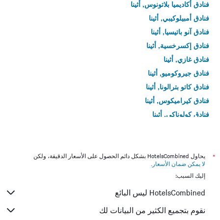
فنادق أكاديميا بلاتونوس, أثينا
فنادق أمبيلوكيبي, أثينا
فنادق آنو باتيسيا, أثينا
فنادق إكسرخسية, أثينا
فنادق غازي, أثينا
فنادق جيروكوميو, أثينا
فنادق كاتو بترالونا, أثينا
فنادق كيراميكوس, أثينا
فنادق كولوناكي, أثينا
فنادق كولونوس, أثينا
فنادق كوكايكي, أثينا
فنادق Metaxourgio, أثينا
*
يحاول HotelsCombined بشكل دائم الحصول على الأسعار الدقيقة، ولكن
لا يمكن ضمان الأسعار
.
فنادق نابولي, أثينا
إليك السبب:
فنادق نيوس كوسموس, أثينا
HotelsCombined ليس البائع
فنادق أومونيا, أثينا
فنادق باغراتي, أثينا
نقوم بتجميع الكثير من البيانات لك