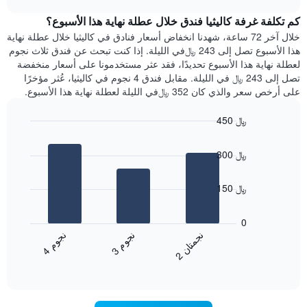
1
هذه
chart
محور
كم تكلفة غرفة كاليثيا فندق خلال عطلة نهاية هذا الأسبوع؟
الليلة
Y
الذي
خلال آخر 72 ساعة، شهدنا انخفاض أسعار فنادق في كاليثيا خلال عطلة نهاية
الذي
عُثر
هذا الأسبوع تصل إلى 243 ﷼في الليلة. إذا كنت تبحث عن فندق ثلاث نجوم
يعرض
عليه
لعطلة نهاية هذا الأسبوع تحديدًا، فقد عثر مستخدمونا على أسعار منخفضة
متوسط
خلال
تصل إلى 243 ﷼ في الليلة. مقابل فندق 4 نجوم في كاليثيا، عُثر مؤخرًا
سعر
آخر
على أرخص سعر والذي كان 352 ﷼في الليلة لعطلة نهاية هذا الأسبوع.
غرفة
3
أيام
450 ﷼
مع
Bar
Chart
التصنيف
graphic.
chart
حسب
300 ﷼
with
النجوم
3
يتضمن
bars.
150 ﷼
المخطط
1
يعرض
محور
المخطط
0
X
التالي
ن
م
ن
ن
ن
م
التي
متوسط
3
ج
و
4
ج
و
2
ج
م
ت
ا
تعرض
End
سعر
of
فئات
الغرفة
interactive
الفنادق
خلال
chart
بالنجوم.
عطلة