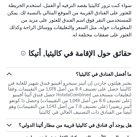
سواء كنت تزور كاليثيا بقصد الترفيه أو العمل، استخدم الخريطة
للعثور على الفنادق القريبة من الموقع المثالي بالنسبة لك. يمكن
للمستخدمين النقر فوق اسم الفندق للعثور على مزيد من
المعلومات حوله، مثل السعر والتعليقات ووسائل الراحة وكذلك
العثور على صفقات مختلفة له.
حقائق حول الإقامة في كاليثيا, أتيكا
ما أفضل الفنادق في كاليثيا؟
يعتبر هيلتون جاردن إن أثينز سيجرو أفينيو فندق شهير للغاية في
كاليثيا حصل على تصنيف 8.4 من أصل 1,078 من التقييمات.وفقاً
لتعليقات مستخدمي HotelsCombined حصل فندق أثينا أفينيو
(على تصنيف 8.6 من أصل 1,049 من التقييمات) وحصل ذا كونفو
أثينز ريفييرا (على تصنيف 7.8 من أصل 1,543 من التقييمات) وهو
أيضاً من الفنادق ذات التصنيف العالي في كاليثيا
هل يوجد أي فنادق في كاليثيا قريبة من مطار أثينا الدولي؟