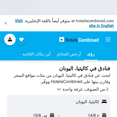
ar.hotelscombined.com
متوفر أيضاً باللغة الإنجليزية.
Visit
site in English
رؤى
أرخص الفنادق
أين مكان الإقامة
فنادق في كاليثيا، اليونان
ابحث عن فنادق في كاليثيا، اليونان من مئات مواقع السفر
وقارن بينها على HotelsCombined ووفّر.
2 من الضيوف، غرفة واحدة
كاليثيا، اليونان
ج 14/8
-
س 15/8