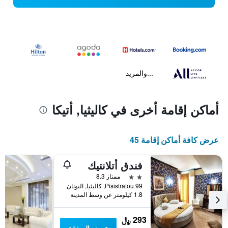
...والمزيد
أماكن إقامة أخرى في كاليثيا, أتيكا
عرض كافة أماكن إقامة 45
فندق أتلانتيك
2 نجمتين
ممتاز 8.3
Pisistratou 99, كاليثيا, اليونان
1.8 كيلومتر عن وسط المدينة
293 ﷼