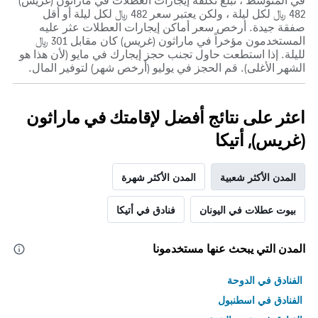
في المتوسط ، تبلغ تكلفة إيجارات العطلات في ماراثون (غريس)
482 ﷼ لكل ليلة ، ولكن يعتبر سعر 482 ﷼ لكل ليلة أو أقل
صفقة جيدة. أرخص سعر أماكن إيجارات العطلات عثر عليه
المستخدمون مؤخراً في ماراثون (غريس) كان مقابل 301 ﷼
لليلة. إذا استطعت حاول تجنب حجز إيجارك في مايو (لأن هذا هو
الشهر الأغلى). قم الحجز في يوليو (أرخص شهر) لتوفير المال.
اعثر على نتائج أفضل لإقامتك في ماراثون
(غريس), أتيكا
المدن الأكثر شعبية
المدن الأكثر شهرة
بيوت عطلات في اليونان
فنادق في أتيكا
المدن التي يبحث عنها مستخدمونا
الفنادق في الدوحة
الفنادق في اسطنبول