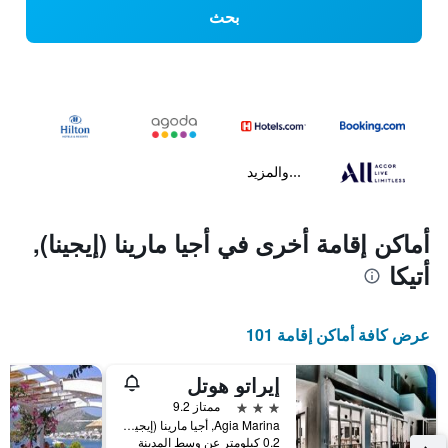
بحث
...والمزيد
أماكن إقامة أخرى في أجيا مارينا (إيجينا),
أتيكا
عرض كافة أماكن إقامة 101
إيراتو هوتل
3 نجوم
ممتاز 9.2
Agia Marina, أجيا مارينا (إيجينا), اليونان
0.2 كيلومتر عن وسط المدينة