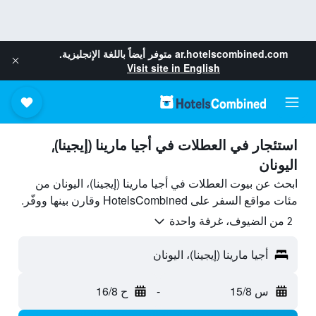
ar.hotelscombined.com
متوفر أيضاً باللغة الإنجليزية.
Visit site in English
استئجار في العطلات في أجيا مارينا (إيجينا),
اليونان
ابحث عن بيوت العطلات في أجيا مارينا (إيجينا)، اليونان من
مئات مواقع السفر على HotelsCombined وقارن بينها ووفّر.
2 من الضيوف، غرفة واحدة
أجيا مارينا (إيجينا)، اليونان
س 15/8
-
ح 16/8