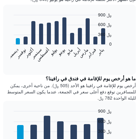
900 ﷼
Bar
Chart
600 ﷼
graphic.
chart
with
300 ﷼
12
bars.
0
فبراير
مايو
أغسطس
نوفمبر
يناير
أبريل
يوليو
أكتوبر
مارس
يونيو
سبتمبر
ديسمبر
يعرض
المخطط
End
of
التالي
interactive
متوسط
chart
سعر
ما هو أرخص يوم للإقامة في فندق في رافينا؟
غرفة
أرخص يوم للإقامة في رافينا هو الأحد (505 ﷼). من ناحية أخرى، يمكن
كل
للمسافرين توقع دفع أعلى سعر في الجمعة، عندما يكون السعر المتوسط
شهر
لليلة الواحدة 782 ﷼.
يتضمن
المخطط
900 ﷼
1
Bar
محور
Chart
600 ﷼
graphic.
chart
X
with
الذي
300 ﷼
7
يعرض
bars.