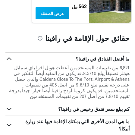
يعرض
562 ﷼
متوسط
عرض الصفقة
سعر
غرفة
حقائق حول الإقامة في رافينا
ما أفضل الفنادق في رافينا؟
6,821 من تقييمات المستخدمين أعطت هوتل آفرا باي سمايل
هوتلز تصنيفاً يبلغ 8.5/10.قد يكون من المفيد أيضاً التفكير في
Caldera Close To The Port, Airport & Athens والذي حصل
على درجة تقييم تبلغ 9.6/10 من اصل 405 من تقييمات
المستخدمين. قد يكون كروما لودج رافينا أيضاً خياراً جيداً بدرجة
تقييم 7.8/10 من أصل 207 من تقييمات المستخدمين
كم يبلغ سعر فندق رخيص في رافينا؟
ما هي المدن الأخرى التي يمكنك الإقامة فيها عند زيارة
أتيكا؟