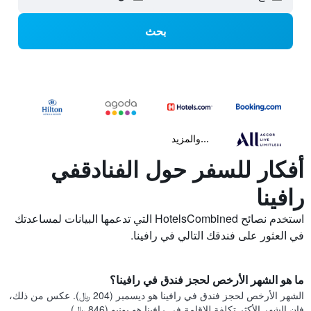
بحث
...والمزيد
أفكار للسفر حول الفنادقفي
رافينا
استخدم نصائح HotelsCombined التي تدعمها البيانات لمساعدتك
في العثور على فندقك التالي في رافينا.
ما هو الشهر الأرخص لحجز فندق في رافينا؟
الشهر الأرخص لحجز فندق في رافينا هو ديسمبر (204 ﷼). عكس من ذلك،
فإن الشهر الأكثر تكلفة للإقامة في رافينا هو يونيو (846 ﷼).