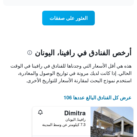
1
سعر
chart
محور
غرفة
Y
عند
العثور على صفقات
الذي
اقتراب
يعرض
تاريخ
متوسط
الإقامة
سعر
يتضمن
غرفة
المخطط
1
أرخص الفنادق في رافينا، اليونان
محور
X
هذه هي أقل الأسعار التي وجدناها للفنادق في رافينا في الوقت
الذي
يعرض
الحالي. إذا كانت لديك مرونة في تواريخ الوصول والمغادرة،
عدد
استخدم نموذج البحث لمقارنة الأسعار للتواريخ الأخرى.
الأيام
قبل
الإقامة
عرض كل الفنادق البالغ عددها 106
يتضمن
المخطط
Dimitra
التالي
1
رافينا, اليونان
محور
7.3 كيلومتر عن وسط المدينة
Y
الذي