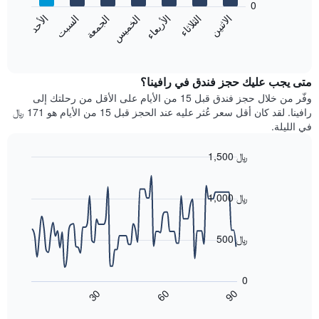
0
الشهور.
الاثنين
الثلاثاء
الأربعاء
الخميس
الجمعة
السبت
الأحد
يتضمن
يعرض
المخطط
المخطط
End
التالي
of
التالي
interactive
1
متوسط
chart
محور
سعر
متى يجب عليك حجز فندق في رافينا؟
Y
غرفة
وفّر من خلال حجز فندق قبل 15 من الأيام على الأقل من رحلتك إلى
الذي
كل
رافينا. لقد كان أقل سعر عُثر عليه عند الحجز قبل 15 من الأيام هو 171 ﷼
يعرض
يوم
في الليلة.
متوسط
في
سعر
الأسبوع
1,500 ﷼
غرفة
يتضمن
Line
المخطط
Chart
graphic.
chart
1
with
1,000 ﷼
محور
90
X
data
الذي
points.
500 ﷼
يعرض
أيام
يعرض
الأسبوع.
المخطط
0
يتضمن
التالي
60
90
30
المخطط
كيفية
End
of
التالي
تغير
interactive