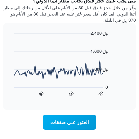
متى يجب عليك حجز فندق بجانب مطار أثينا الدولي؟
Y
غرفة
وفّر من خلال حجز فندق قبل 30 من الأيام على الأقل من رحلتك إلى مطار
الذي
كل
أثينا الدولي. لقد كان أقل سعر عُثر عليه عند الحجز قبل 30 من الأيام هو
يعرض
يوم
370 ﷼ في الليلة.
متوسط
في
سعر
الأسبوع
2,400 ﷼
غرفة
يتضمن
Line
المخطط
Chart
graphic.
chart
1
with
1,600 ﷼
محور
90
X
data
الذي
points.
800 ﷼
يعرض
أيام
يعرض
الأسبوع.
المخطط
0
يتضمن
التالي
60
90
30
المخطط
كيفية
End
of
التالي
تغير
interactive
1
سعر
chart
محور
غرفة
Y
عند
العثور على صفقات
الذي
اقتراب
يعرض
تاريخ
متوسط
الإقامة