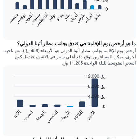
12
bars.
0
فبراير
مايو
أغسطس
نوفمبر
يناير
أبريل
يوليو
أكتوبر
مارس
يونيو
سبتمبر
ديسمبر
يعرض
المخطط
End
of
التالي
interactive
متوسط
chart
سعر
ما هو أرخص يوم للإقامة في فندق بجانب مطار أثينا الدولي؟
غرفة
أرخص يوم للإقامة بجانب مطار أثينا الدولي هو الأربعاء (456 ﷼). من ناحية
كل
أخرى، يمكن للمسافرين توقع دفع أعلى سعر في الاثنين، عندما يكون
شهر
السعر المتوسط لليلة الواحدة 11,265 ﷼.
يتضمن
المخطط
12,000 ﷼
1
Bar
محور
Chart
8,000 ﷼
graphic.
chart
X
with
الذي
4,000 ﷼
7
يعرض
bars.
0
الشهور.
الجمعة
الخميس
الأربعاء
الثلاثاء
الاثنين
الأحد
السبت
يتضمن
يعرض
المخطط
المخطط
End
التالي
of
التالي
interactive
1
متوسط
chart
محور
سعر