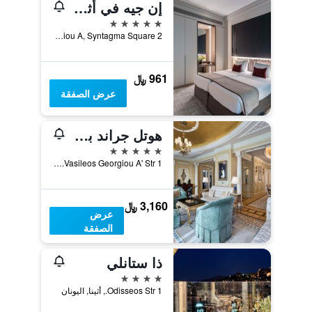
إن جيه في أثينا بلازا
5 نجوم
2 Vas. Georgiou A, Syntagma Square, أثينا, اليونان
961 ﷼
عرض الصفقة
هوتل جراند بريتاني، لكجري كوليكشن هوتل، أثينا
5 نجوم
1 Vasileos Georgiou A' Str., أثينا, اليونان
3,160 ﷼
عرض
الصفقة
ذا ستانلي
4 نجوم
1 Odisseos Str., أثينا, اليونان