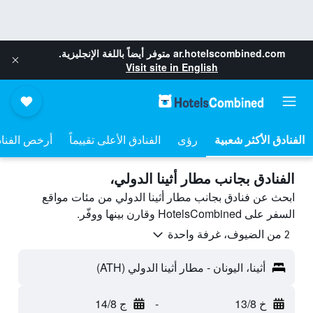
ar.hotelscombined.com
متوفر أيضاً باللغة الإنجليزية.
Visit site in English
رؤى
الفنادق الأعلى تقييماً
أرخص الفنا
الفنادق بجانب مطار أثينا الدولي،
ابحث عن فنادق بجانب مطار أثينا الدولي من مئات مواقع
السفر على HotelsCombined وقارن بينها ووفّر.
2 من الضيوف، غرفة واحدة
أثينا، اليونان - مطار أثينا الدولي (ATH)
خ 13/8
-
ج 14/8