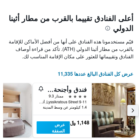
سعر
يتضمن
غرفة
المخطط
1
أعلى الفنادق تقييما بالقرب من مطار أثينا
محور
الدولي
X
الذي
يعرض
قيّم مستخدمونا هذه الفنادق على أنها من أفضل الأماكن للإقامة
عدد
بالقرب من مطار أثينا الدولي (ATH). تأكد من قراءة أوصاف
الأيام
الفنادق وتقييماتها للعثور على مكان الإقامة المناسب لك.
قبل
الإقامة
يتضمن
عرض كل الفنادق البالغ عددها 11,335
المخطط
التالي
1
فندق وأجنحة آفا
محور
4 نجوم
ممتاز 9.3
Y
9-11 Lyssikratous Street, أثينا, اليونان
الذي
1.4 كيلومتر عن وسط المدينة
يعرض
متوسط
سعر
1,148 ﷼
عرض
غرفة
الصفقة