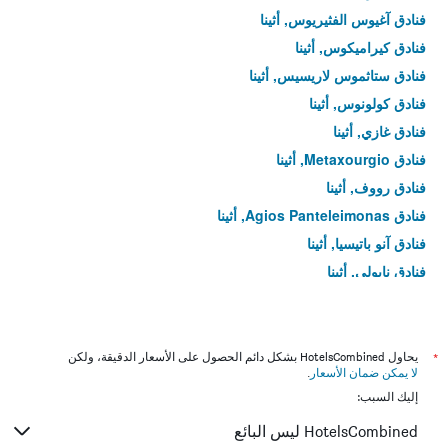
فنادق آغيوس الفثيريوس, أثينا
فنادق كيراميكوس, أثينا
فنادق ستاثموس لاريسيس, أثينا
فنادق كولونوس, أثينا
فنادق غازي, أثينا
فنادق Metaxourgio, أثينا
فنادق رووف, أثينا
فنادق Agios Panteleimonas, أثينا
فنادق آنو باتيسيا, أثينا
فنادق نابولي, أثينا
فنادق جيروكوميو, أثينا
فنادق كاتو بترالونا, أثينا
فنادق أكاديميا بلاتونوس, أثينا
*
يحاول HotelsCombined بشكل دائم الحصول على الأسعار الدقيقة، ولكن
لا يمكن ضمان الأسعار
.
فنادق أومونيا, أثينا
إليك السبب:
فنادق أمبيلوكيبي, أثينا
HotelsCombined ليس البائع
فنادق نيوس كوسموس, أثينا