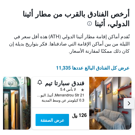
أرخص الفنادق بالقرب من مطار أثينا
الدولي، أثينا
تُقدم أماكن إقامة مطار أثينا الدولي (ATH) هذه أقل سعر في
الليلة من بين أماكن الإقامة التي صادفناها. فكر بتواريخ بديلة إن
كان ذلك ممكنًا لمقارنة الأسعار.
عرض كل الفنادق البالغ عددها 11,335
فندق سبارتا تيم
نجمة واحدة
لا بأس 5.4
21 Menandrou Str, أثينا, اليونان
0.3 كيلومتر عن وسط المدينة
126 ﷼
عرض الصفقة