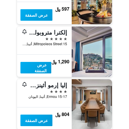
597 ﷼
عرض الصفقة
إلكترا متروبوليس
5 نجوم
15 Mitropoleos Street, أثينا, اليونان
1,290 ﷼
عرض
الصفقة
إليا إرمو أثينز هوتل
4 نجوم
15-17 Ermou, أثينا, اليونان
804 ﷼
عرض الصفقة