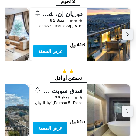
3 نجوم
دوريان إن، شور هوتل كوليكشن باي بست ويسترن
3 نجوم
ممتاز 8.2
15-19, Pireos Str. Omonia Sq, أثينا, اليونان
416 ﷼
عرض الصفقة
2 نجمتين
نجمتين أو أقل
فندق سويت هوم
2 نجمتين
ممتاز 9.3
Patroou 5 - Plaka, أثينا, اليونان
515 ﷼
عرض الصفقة