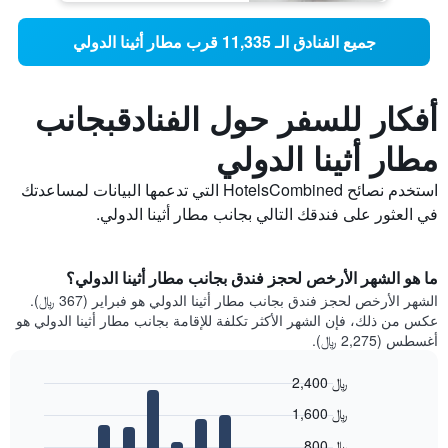
جميع الفنادق الـ 11,335 قرب مطار أثينا الدولي
أفكار للسفر حول الفنادقبجانب
مطار أثينا الدولي
استخدم نصائح HotelsCombined التي تدعمها البيانات لمساعدتك
في العثور على فندقك التالي بجانب مطار أثينا الدولي.
ما هو الشهر الأرخص لحجز فندق بجانب مطار أثينا الدولي؟
الشهر الأرخص لحجز فندق بجانب مطار أثينا الدولي هو فبراير (367 ﷼).
عكس من ذلك، فإن الشهر الأكثر تكلفة للإقامة بجانب مطار أثينا الدولي هو
أغسطس (2,275 ﷼).
2,400 ﷼
Bar
Chart
1,600 ﷼
graphic.
chart
with
800 ﷼