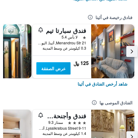
فنادق رخيصة في أثينا
فندق سبارتا تيم
نجمة واحدة
لا بأس 5.4
21 Menandrou Str, أثينا, اليونان
0.3 كيلومتر عن وسط المدينة
125 ﷼
عرض الصفقة
شاهد أرخص الفنادق في أثينا
الفنادق الموصى بها
فندق وأجنحة آفا
4 نجوم
ممتاز 9.3
9-11 Lyssikratous Street, أثينا, اليونان
1.4 كيلومتر عن وسط المدينة