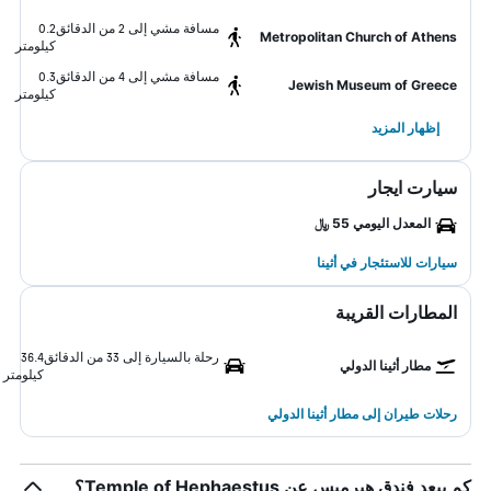
مسافة مشي إلى 2 من الدقائق
0.2
Metropolitan Church of Athens
كيلومتر
مسافة مشي إلى 4 من الدقائق
0.3
Jewish Museum of Greece
كيلومتر
إظهار المزيد
سيارت ايجار
المعدل اليومي 55 ﷼
سيارات للاستئجار في أثينا
المطارات القريبة
رحلة بالسيارة إلى 33 من الدقائق
36.4
مطار أثينا الدولي
كيلومتر
رحلات طيران إلى مطار أثينا الدولي
كم يبعد فندق هيرميس عن Temple of Hephaestus؟