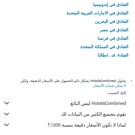
الفنادق في إندونيسيا
الفنادق في الامارات العربية المتحدة
الفنادق في البحرين
الفنادق في مصر
الفنادق في فرنسا
الفنادق في المملكة المتحدة
الفنادق في إيطاليا
الفنادق في تايلاند
*
يحاول HotelsCombined بشكل دائم الحصول على الأسعار الدقيقة، ولكن
لا يمكن ضمان الأسعار
.
إليك السبب:
HotelsCombined ليس البائع
نقوم بتجميع الكثير من البيانات لك
لماذا لا تكون الأسعار دقيقة بنسبة 100٪؟