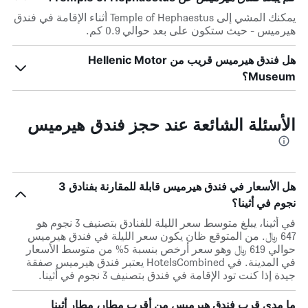
يمكنك المشي إلى Temple of Hephaestus أثناء الإقامة في فندق
هيرميس - حيث ستكون على بعد حوالي 0.9 كم.
هل فندق هيرميس قريب من Hellenic Motor
Museum؟
الأسئلة الشائعة عند حجز فندق هيرميس
هل الأسعار في فندق هيرميس قابلة للمقارنة بفنادق 3
نجوم في أثينا؟
في أثينا، يبلغ متوسط ​​سعر الليلة للفنادق بتصنيف 3 نجوم هو
647 ﷼. من المتوقع ظان يكون سعر الليلة في فندق هيرميس
حوالي 619 ﷼ وهو سعر أرخص بنسبة 5% من متوسط الأسعار
في المدينة. في HotelsCombined يعتبر فندق هيرميس صفقة
جيدة إذا كنت تود الإقامة في فندق بتصنيف 3 نجوم في أثينا.
ما مدى قرب فندق هيرميس من أقرب مطار، مطار أثينا