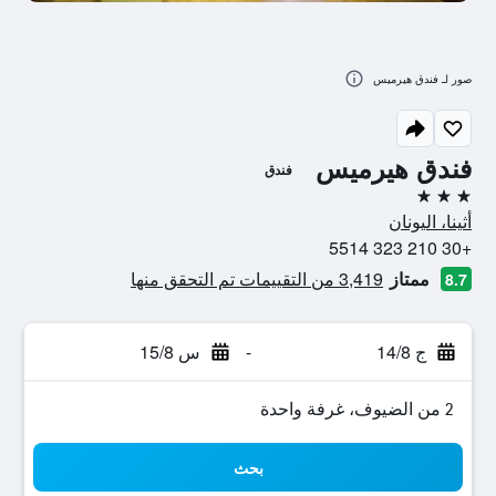
صور لـ فندق هيرميس
فندق هيرميس
فندق
3 نجوم
أثينا، اليونان
+30 210 323 5514
ممتاز
3,419 من التقييمات تم التحقق منها
8.7
ج 14/8
-
س 15/8
2 من الضيوف، غرفة واحدة
بحث