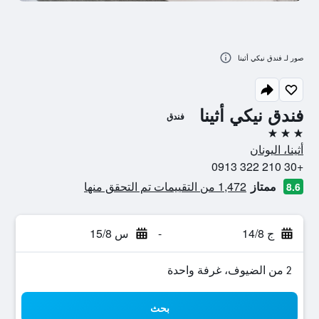
صور لـ فندق نيكي أثينا
فندق نيكي أثينا
فندق
3 نجوم
أثينا، اليونان
+30 210 322 0913
ممتاز
1,472 من التقييمات تم التحقق منها
8.6
ج 14/8
-
س 15/8
2 من الضيوف، غرفة واحدة
بحث