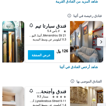
شاهد المزيد من الفنادق القريبة
فنادق رخيصة في أثينا
فندق سبارتا تيم
نجمة واحدة
لا بأس 5.4
21 Menandrou Str, أثينا, اليونان
0.3 كيلومتر عن وسط المدينة
126 ﷼
عرض الصفقة
شاهد أرخص الفنادق في أثينا
الفنادق الموصى بها
فندق وأجنحة آفا
4 نجوم
ممتاز 9.3
9-11 Lyssikratous Street, أثينا, اليونان
1.4 كيلومتر عن وسط المدينة