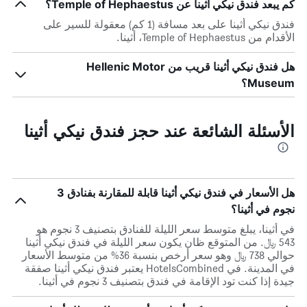
كم يبعد فندق نيكي أثينا عن Temple of Hephaestus؟
فندق نيكي أثينا على بعد مسافة (1 كم) معقولة للسير على
الأقدام من Temple of Hephaestus، أثينا.
هل فندق نيكي أثينا قريب من Hellenic Motor
Museum؟
الأسئلة الشائعة عند حجز فندق نيكي أثينا
هل الأسعار في فندق نيكي أثينا قابلة للمقارنة بفنادق 3
نجوم في أثينا؟
في أثينا، يبلغ متوسط ​​سعر الليلة للفنادق بتصنيف 3 نجوم هو
543 ﷼. من المتوقع ظان يكون سعر الليلة في فندق نيكي أثينا
حوالي 738 ﷼ وهو سعر أرخص بنسبة 36% من متوسط الأسعار
في المدينة. في HotelsCombined يعتبر فندق نيكي أثينا صفقة
جيدة إذا كنت تود الإقامة في فندق بتصنيف 3 نجوم في أثينا.