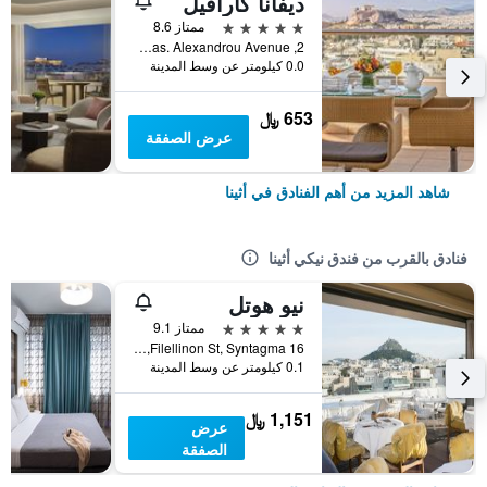
ديفانا كارافيل
5 نجوم
ممتاز 8.6
2, Vas. Alexandrou Avenue, أثينا, اليونان
0.0 كيلومتر عن وسط المدينة
653 ﷼
عرض الصفقة
شاهد المزيد من أهم الفنادق في أثينا
فنادق بالقرب من فندق نيكي أثينا
نيو هوتل
5 نجوم
ممتاز 9.1
16 Filellinon St, Syntagma, أثينا, اليونان
0.1 كيلومتر عن وسط المدينة
1,151 ﷼
عرض
الصفقة