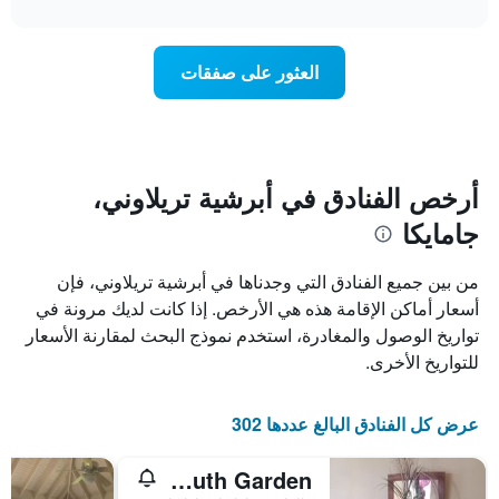
interactive
1
سعر
chart
محور
غرفة
Y
عند
العثور على صفقات
الذي
اقتراب
يعرض
تاريخ
متوسط
الإقامة
سعر
يتضمن
غرفة
المخطط
1
أرخص الفنادق في أبرشية تريلاوني،
محور
جامايكا
X
الذي
يعرض
من بين جميع الفنادق التي وجدناها في أبرشية تريلاوني، فإن
عدد
أسعار أماكن الإقامة هذه هي الأرخص. إذا كانت لديك مرونة في
الأيام
تواريخ الوصول والمغادرة، استخدم نموذج البحث لمقارنة الأسعار
قبل
الإقامة
للتواريخ الأخرى.
يتضمن
المخطط
التالي
عرض كل الفنادق البالغ عددها 302
1
محور
Cheerful 2-Bedroom Home in Falmouth Garden
Y