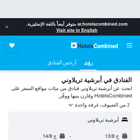
ar.hotelscombined.com
متوفر أيضاً باللغة الإنجليزية.
Visit site in English
رؤى
أرخص الفنادق
الفنادق في أبرشية تريلاوني
ابحث عن أبرشية تريلاوني فنادق من مئات مواقع السفر على
HotelsCombined وقارن بينها ووفّر.
2 من الضيوف، غرفة واحدة
أبرشية تريلاوني
خ 13/8
-
ج 14/8