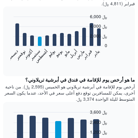
فبراير (4,811 ﷼).
6,000 ﷼
Bar
Chart
4,000 ﷼
graphic.
chart
with
2,000 ﷼
12
bars.
0
فبراير
مايو
أغسطس
نوفمبر
يناير
أبريل
يوليو
أكتوبر
مارس
يونيو
سبتمبر
ديسمبر
يعرض
المخطط
End
of
التالي
interactive
متوسط
chart
سعر
ما هو أرخص يوم للإقامة في فندق في أبرشية تريلاوني؟
غرفة
أرخص يوم للإقامة في أبرشية تريلاوني هو الخميس (2,595 ﷼). من ناحية
كل
أخرى، يمكن للمسافرين توقع دفع أعلى سعر في الأحد، عندما يكون السعر
شهر
المتوسط لليلة الواحدة 3,374 ﷼.
يتضمن
المخطط
3,600 ﷼
1
Bar
محور
Chart
2,400 ﷼
graphic.
chart
X
with
الذي
1,200 ﷼
7
يعرض