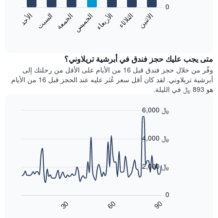
bars.
0
الشهور.
الاثنين
الخميس
الأحد
الأربعاء
السبت
الثلاثاء
الجمعة
يتضمن
يعرض
المخطط
المخطط
End
التالي
of
التالي
interactive
1
متوسط
chart
محور
سعر
متى يجب عليك حجز فندق في أبرشية تريلاوني؟
Y
غرفة
وفّر من خلال حجز فندق قبل 16 من الأيام على الأقل من رحلتك إلى
الذي
كل
أبرشية تريلاوني. لقد كان أقل سعر عُثر عليه عند الحجز قبل 16 من الأيام
يعرض
يوم
هو 893 ﷼ في الليلة.
متوسط
في
سعر
الأسبوع
6,000 ﷼
غرفة
يتضمن
Line
المخطط
Chart
graphic.
chart
1
with
4,000 ﷼
محور
90
X
data
الذي
points.
2,000 ﷼
يعرض
أيام
يعرض
الأسبوع.
المخطط
0
يتضمن
التالي
60
90
30
المخطط
كيفية
End
of
التالي
تغير