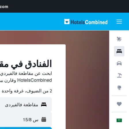
.com
رحلات طيران
فنادق
الفنادق في مق
سيارات
ابحث عن مقاطعة فالفيردي 
حزم العروض
HotelsCombined وقارن بينها ووفّر.
استكشاف
2 من الضيوف، غرفة واحدة
رحلات
س 15/8
العَرَبِيَّة