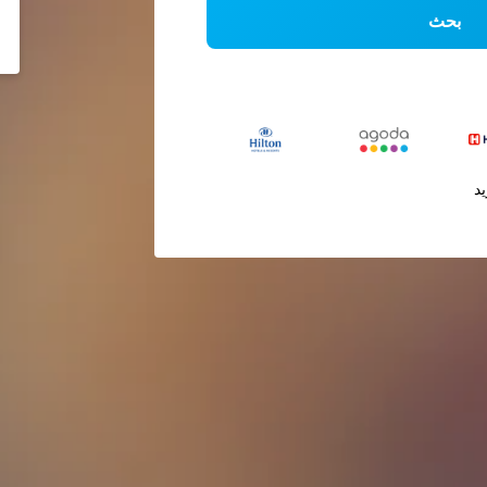
بحث
يد