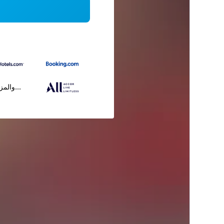
...والمز