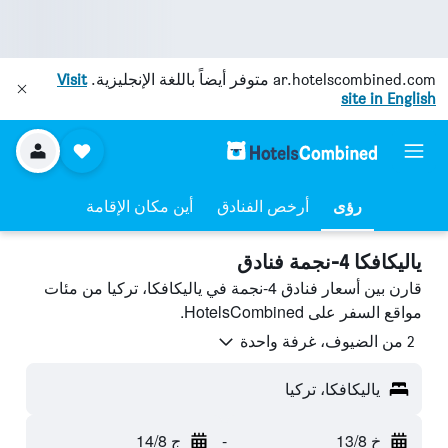
ar.hotelscombined.com
متوفر أيضاً باللغة الإنجليزية.
Visit
site in English
رؤى
أرخص الفنادق
أين مكان الإقامة
ياليكافكا 4-نجمة فنادق
قارن بين أسعار فنادق 4-نجمة في ياليكافكا، تركيا من مئات
مواقع السفر على HotelsCombined.
2 من الضيوف، غرفة واحدة
ياليكافكا، تركيا
خ 13/8
-
ج 14/8