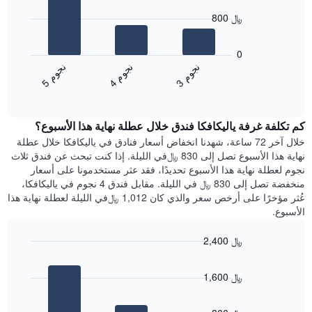
X
bars.
الذي
800 ﷼
يعرض
يعرض
أيام
المخطط
0
الأسبوع.
التالي
ن
م
ن
م
ن
م
يتضمن
متوسط
4
ج
و
3
ج
و
5
ج
و
المخطط
End
سعر
of
التالي
الغرفة
interactive
1
هذه
chart
محور
كم تكلفة غرفة ياليكافكا فندق خلال عطلة نهاية هذا الأسبوع؟
الليلة
Y
الذي
خلال آخر 72 ساعة، شهدنا انخفاض أسعار فنادق في ياليكافكا خلال عطلة
الذي
عُثر
نهاية هذا الأسبوع تصل إلى 830 ﷼في الليلة. إذا كنت تبحث عن فندق ثلاث
يعرض
عليه
نجوم لعطلة نهاية هذا الأسبوع تحديدًا، فقد عثر مستخدمونا على أسعار
متوسط
خلال
منخفضة تصل إلى 830 ﷼ في الليلة. مقابل فندق 4 نجوم في ياليكافكا،
سعر
آخر
عُثر مؤخرًا على أرخص سعر والذي كان 1,012 ﷼في الليلة لعطلة نهاية هذا
غرفة
3
الأسبوع.
أيام
مع
2,400 ﷼
التصنيف
Bar
حسب
Chart
graphic.
chart
النجوم
1,600 ﷼
with
يتضمن
3
المخطط
bars.
1