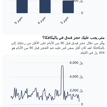
800 ﷼
محور
يعرض
X
المخطط
0
التي
التالي
ن
م
ن
م
ن
م
تعرض
متوسط
4
ج
و
3
ج
و
5
ج
و
فئات
End
سعر
of
الفنادق
الغرفة
interactive
بالنجوم.
خلال
chart
يتضمن
متى يجب عليك حجز فندق في ياليكافكا؟
عطلة
المخطط
نهاية
وفّر من خلال حجز فندق قبل 90 من الأيام على الأقل من رحلتك إلى
1
هذا
ياليكافكا. لقد كان أقل سعر عُثر عليه عند الحجز قبل 90 من الأيام هو
محور
الأسبوع
404 ﷼ في الليلة.
Y
الذي
الذي
عُثر
6,000 ﷼
يعرض
عليه
متوسط
Line
Chart
خلال
graphic.
chart
سعر
آخر
with
4,000 ﷼
الغرفة
3
90
هذه
أيام
data
الليلة
points.
مع
2,000 ﷼
الذي
التصنيف
عُثر
حسب
يعرض
عليه
النجوم
المخطط
0
خلال
التالي
يتضمن