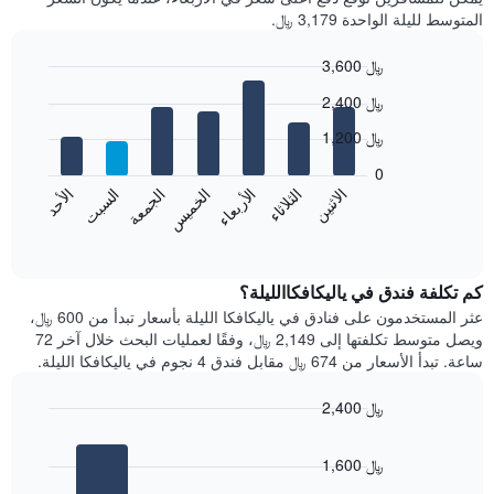
المتوسط لليلة الواحدة 3,179 ﷼.
3,600 ﷼
Bar
Chart
2,400 ﷼
graphic.
chart
with
1,200 ﷼
7
bars.
0
الاثنين
الخميس
الأحد
الأربعاء
السبت
الثلاثاء
الجمعة
يعرض
المخطط
End
of
التالي
interactive
متوسط
chart
سعر
كم تكلفة فندق في ياليكافكاالليلة؟
غرفة
عثر المستخدمون على فنادق في ياليكافكا الليلة بأسعار تبدأ من 600 ﷼،
كل
ويصل متوسط تكلفتها إلى 2,149 ﷼، وفقًا لعمليات البحث خلال آخر 72
يوم
ساعة. تبدأ الأسعار من 674 ﷼ مقابل فندق 4 نجوم في ياليكافكا الليلة.
في
الأسبوع
2,400 ﷼
يتضمن
Bar
المخطط
Chart
graphic.
chart
1
1,600 ﷼
with
محور
3