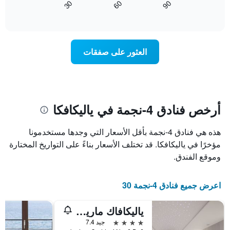
60
90
30
آخر
كيفية
المخطط
End
3
of
1
تغير
interactive
أيام
سعر
محور
chart
X
غرفة
عند
الذي
العثور على صفقات
يعرض
اقتراب
تاريخ
فئات
الإقامة
الفنادق
يتضمن
بالنجوم.
يتضمن
المخطط
1
المخطط
أرخص فنادق 4-نجمة في ياليكافكا
1
محور
X
محور
هذه هي فنادق 4-نجمة بأقل الأسعار التي وجدها مستخدمونا
Y
الذي
الذي
يعرض
مؤخرًا في ياليكافكا. قد تختلف الأسعار بناءً على التواريخ المختارة
عدد
يعرض
وموقع الفندق.
الأيام
متوسط
قبل
سعر
غرفة
الإقامة
اعرض جميع فنادق 4-نجمة 30
في
يتضمن
عطلة
المخطط
ياليكافاك مارينا جاردن هوتل
نهاية
التالي
1
هذا
4 نجوم
جيد 7.4