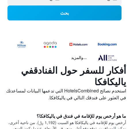
بحث
...والمزيد
أفكار للسفر حول الفنادقفي
ياليكافكا
استخدم نصائح HotelsCombined التي تدعمها البيانات لمساعدتك
في العثور على فندقك التالي في ياليكافكا.
ما هو أرخص يوم للإقامة في فندق في ياليكافكا؟
أرخص يوم للإقامة في ياليكافكا هو السبت (1,192 ﷼). من ناحية أخرى،
يمكن للمسافرين توقع دفع أعلى سعر في الأربعاء، عندما يكون السعر