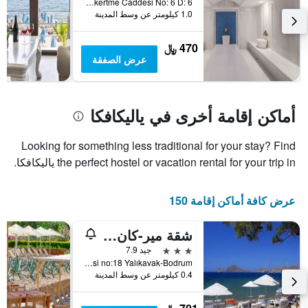
محور
الأسبوع
Yalikavak Mahallesi, Cokertme Caddesi No: 6 D: 6, ياليكافكا, تركيا
Y
خلال
1.0 كيلومتر عن وسط المدينة
آخر
الذي
3
يعرض
470 ﷼
أيام
متوسط
عرض الصفقة
سعر
غرفة
أماكن إقامة أخرى في ياليكافكا
Looking for something less traditional for your stay? Find
the perfect hostel or vacation rental for your trip in ياليكافكا.
عرض كافة أماكن إقامة 150
شقة مير-كان ستوري
3 نجوم
جيد 7.9
Plaj Caddesi no:18 Yalıkavak-Bodrum, ياليكافكا, تركيا
0.4 كيلومتر عن وسط المدينة