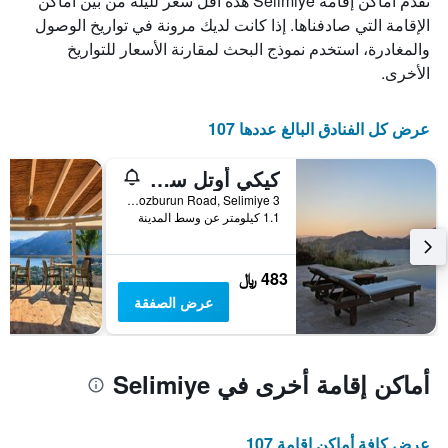
تُقدم أماكن إقامة Selimiye هذه أقل سعر لليلة من بين أماكن
X
الذي
الإقامة التي صادفناها. إذا كانت لديك مرونة في تواريخ الوصول
يعرض
والمغادرة، استخدم نموذج البحث لمقارنة الأسعار للتواريخ
أيام
الأخرى.
الأسبوع.
يتضمن
المخطط
عرض كل الفنادق البالغ عددها 107
التالي
1
كيكي أوتل سيليمي
محور
Y
3 Km Selimiye - Bozburun Road, Selimiye, تركيا
الذي
1.1 كيلومتر عن وسط المدينة
يعرض
متوسط
سعر
483 ﷼
غرفة
عرض الصفقة
أماكن إقامة أخرى في Selimiye
عرض كافة أماكن إقامة 107