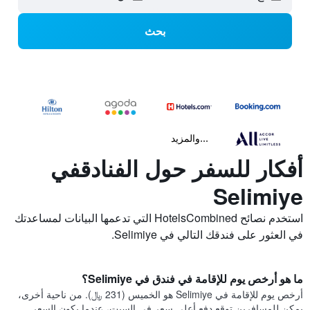
بحث
...والمزيد
أفكار للسفر حول الفنادقفي
Selimiye
استخدم نصائح HotelsCombined التي تدعمها البيانات لمساعدتك
في العثور على فندقك التالي في Selimiye.
ما هو أرخص يوم للإقامة في فندق في Selimiye؟
أرخص يوم للإقامة في Selimiye هو الخميس (231 ﷼). من ناحية أخرى،
يمكن للمسافرين توقع دفع أعلى سعر في السبت، عندما يكون السعر