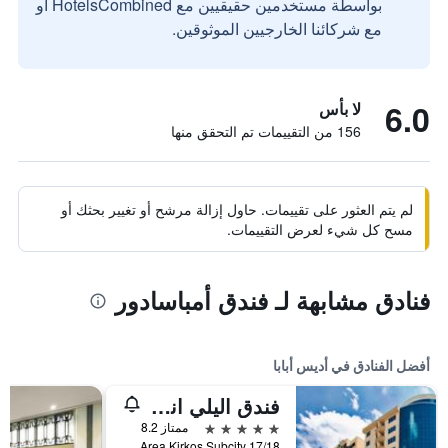
بواسطة مستخدمين حقيقيين مع HotelsCombined أو
مع شركائنا الخارجيين الموثوقين.
6.0
لا بأس
156 من التقييمات تم التحقق منها
لم يتم العثور على تقييمات. حاول إزالة مرشح أو تغيير بحثك أو
مسح كل شيء لعرض التقييمات.
فنادق مشابهة لـ فندق أمباسادور
أفضل الفنادق في أديس أبابا
فندق اليلي انترناشيونال
5 نجوم
ممتاز 8.2
Area Kirkos Subcity 17/18, أديس أبابا, أثيوبيا