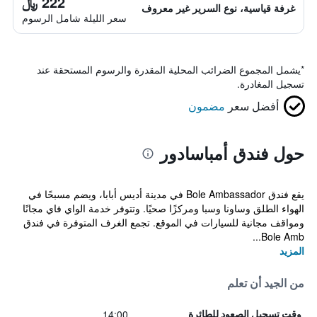
222 ﷼
غرفة قياسية، نوع السرير غير معروف
سعر الليلة شامل الرسوم
*
يشمل المجموع الضرائب المحلية المقدرة والرسوم المستحقة عند
تسجيل المغادرة.
أفضل سعر
مضمون
حول فندق أمباسادور
يقع فندق Bole Ambassador في مدينة أديس أبابا، ويضم مسبحًا في
الهواء الطلق وساونا وسبا ومركزًا صحيًا. وتتوفر خدمة الواي فاي مجانًا
ومواقف مجانية للسيارات في الموقع. تجمع الغرف المتوفرة في فندق
Bole Amb...
المزيد
من الجيد أن تعلم
14:00
وقت تسجيل الصعود للطائرة