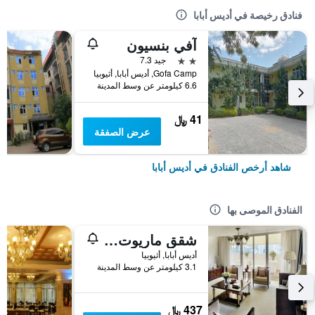
فنادق رخيصة في أديس أبابا
آفي بنسيون
2 نجمتين
جيد 7.3
Gofa Camp, أديس أبابا, أثيوبيا
6.6 كيلومتر عن وسط المدينة
41 ﷼
عرض الصفقة
شاهد أرخص الفنادق في أديس أبابا
الفنادق الموصى بها
شقق ماريوت التنفيذية أديس أبابا
أديس أبابا, أثيوبيا
3.1 كيلومتر عن وسط المدينة
437 ﷼