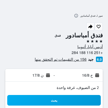
صور لـ فندق أمباسادور
فندق أمباسادور
فندق
4 نجوم
أديس أبابا، أثيوبيا
+251 116 188 284
جيد
156 من التقييمات تم التحقق منها
6.0
ح 16/8
-
ن 17/8
2 من الضيوف، غرفة واحدة
بحث