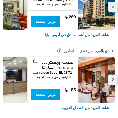
0.0 كيلومتر عن وسط المدينة
289 ﷼
عرض الصفقة
شاهد المزيد من أهم الفنادق في أديس أبابا
فنادق بالقرب من فندق أمباسادور
بست ويسترن بلس بيرل أديس
4 نجوم
ممتاز 8.3
Cameroon Street BL 03 721, أديس أبابا, أثيوبيا
0.3 كيلومتر عن وسط المدينة
185 ﷼
عرض الصفقة
شاهد المزيد من الفنادق القريبة