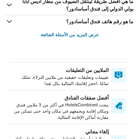
ما هي أفضل طريقة لينتقل الضيوف من مطار أديس أبابا
بولي الدولي إلى فندق أمباسادور؟
ما هو رقم هاتف فندق أمباسادور؟
عرض المزيد من الأسئلة الشائعة
الملايين من التعليقات
تقييمات وتعليقات حقيقية من ملايين النزلاء، مثلك
تمامًا. احجز إقامتك المثالية بكل ثقة!
أفضل صفقات الفنادق
يبحث HotelsCombined في أكثر من 3 ملايين فندق
ومكان إقامة ويجمعهم في مكان واحد حتى تتمكن من
مقارنة أماكن الإقامة المثالية.
إلغاء مجاني
من الوارد أن تتغير الخطط — نتفهم ذلك. ولهذا يمكنك