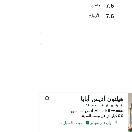
7.5
منفرد
7.6
الأزواج
هيلتون أديس أبابا
5 نجوم
جيد 7.2
Menelik II Avenue, أديس أبابا, أثيوبيا
0.0 كيلومتر عن وسط المدينة
واي فاي مجاني
موقف السيارات