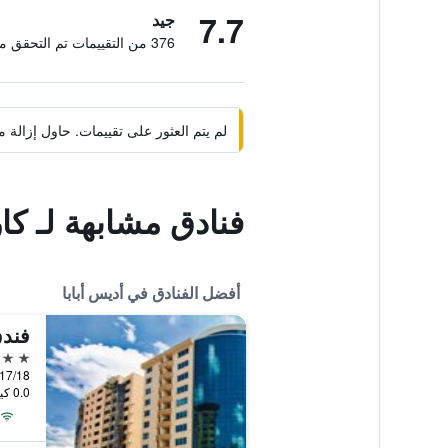
7.7
جيد
376 من التقييمات تم التحقق منها
لم يتم العثور على تقييمات. حاول إزال
فنادق مشابهة لـ كا
أفضل الفنادق في أديس أبابا
فندق
5 نجوم
city 17/18
0.0 كيلومتر عن وسط المدينة