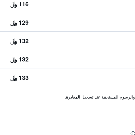
116 ﷼
129 ﷼
132 ﷼
132 ﷼
133 ﷼
والرسوم المستحقة عند تسجيل المغادرة.