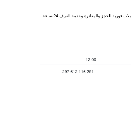
يوفر Caravan Hotel Addis Ababa المريح والذي يقع في مدينة أديس أبابا خدمة انترنت لاسلكي مجانية بالإضافة إلى معاملات فورية للحجز والمغادرة وخدمة الغرف 24-ساعة.
12:00
+251 116 612 297