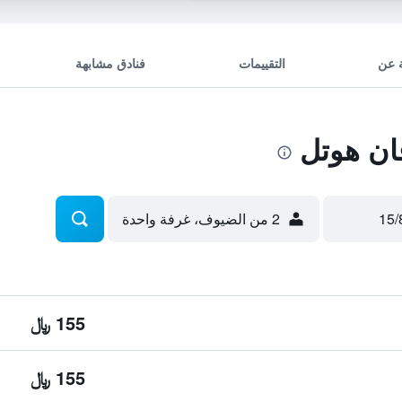
 عن
التقييمات
فنادق مشابهة
ان هوتل
2 من الضيوف، غرفة واحدة
155 ﷼
155 ﷼