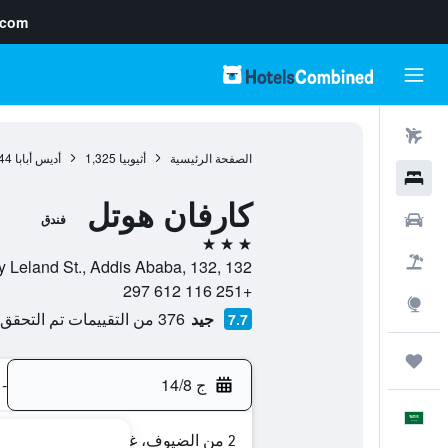
.com
رحلات طيران
الصفحة الرئيسية
أثيوبيا
1,325
أديس أبابا
44
فنادق
كارفان هوتل
سيارات
فندق
3 نجوم
حزم العروض
Mickey Leland St., Addis Ababa, 132, 132, أديس أبابا, dis Ababa
+251 116 612 297
استكشاف
جيد
376 من التقييمات تم التحقق منها
7.7
رحلات
ج 14/8
-
العَرَبِيَّة
2 من الضيوف، غرفة واحدة