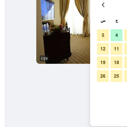
ج
س
5
4
12
11
1/29
ردهة
19
18
26
25