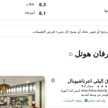
8.3
عائلات
8.1
أصدقاء
ة مرشح أو تغيير بحثك أو مسح كل شيء لعرض التقييمات.
رفان هوتل
 اليلي انترناشيونال
ممتاز 8.2
Area Kirkos Sub, أديس أبابا, أثيوبيا
واي فاي مجاني
موقف السيارات