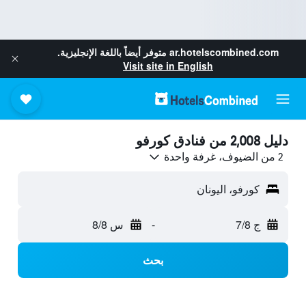
ar.hotelscombined.com
متوفر أيضاً باللغة الإنجليزية.
Visit site in English
دليل 2,008 من فنادق كورفو
2 من الضيوف، غرفة واحدة
كورفو، اليونان
ج 7/8
-
س 8/8
بحث