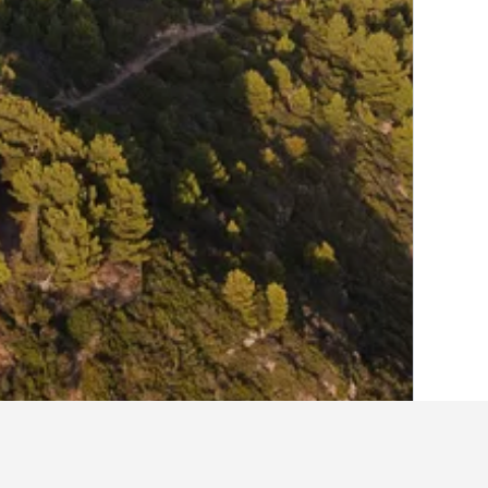
الصفحة الرئيسية
إيطاليا
522,401
ليغوريا
6