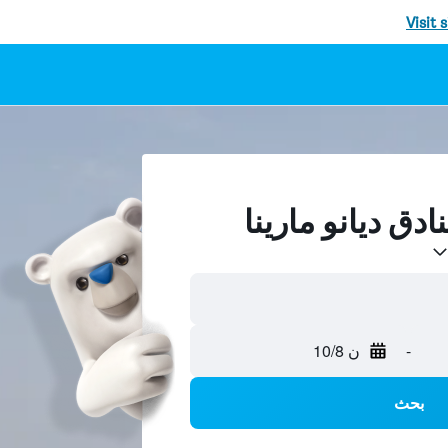
Visit 
-
ن 10/8
بحث