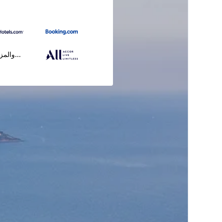
...والمز