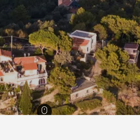
27,50
ديانو مارينا
359
دليل فنادق ديانو مارينا