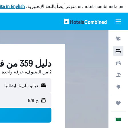
ar.hotelscombined.com
متوفر أيضاً باللغة الإنجليزية.
site in English
رحلات طيران
فنادق
دليل 359 من فنادق ديانو مارينا
سيارات
2 من الضيوف، غرفة واحدة
حزم العروض
ديانو مارينا، إيطاليا
استكشاف
ح 9/8
رحلات
العَرَبِيَّة