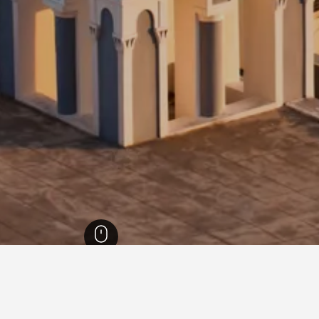
Greek
86,641
كيكلادس
19,438
سانتوريني
3,031
فيروستيفاني
156
دليل