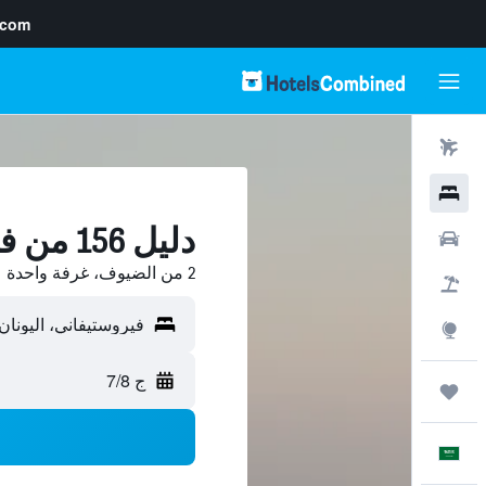
.com
رحلات طيران
فنادق
دليل 156 من فنادق فيروستيفاني
سيارات
2 من الضيوف، غرفة واحدة
حزم العروض
استكشاف
ج 7/8
رحلات
العَرَبِيَّة