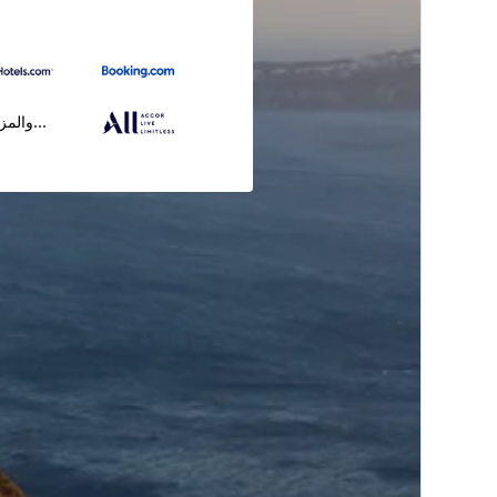
...والمز