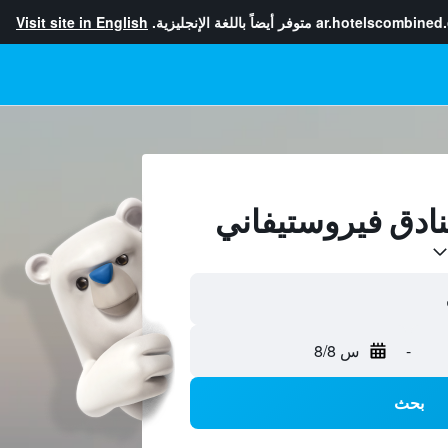
ar.hotelscombined
متوفر أيضاً باللغة الإنجليزية.
Visit site in English
-
س 8/8
بحث