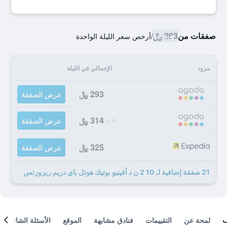
صفقات من
293 ﷼
/
أرخص سعر الليلة الواحدة
مزود
الإجمالي في الليلة
293 ﷼
عرض الصفقة
314 ﷼
عرض الصفقة
325 ﷼
عرض الصفقة
21 صفقة إضافية لـ 10 2 ن د أفينيو بوتيك هوتل باي دريم ريزورتس
لمحة عن
التقييمات
فنادق مشابهة
الموقع
الأسئلة الشائعة