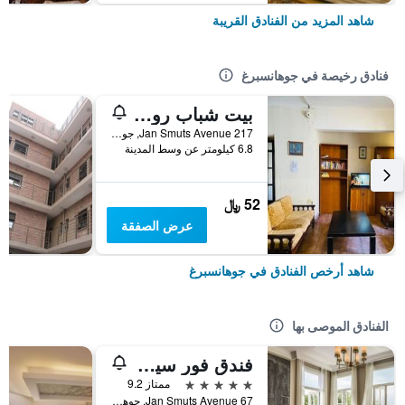
شاهد المزيد من الفنادق القريبة
فنادق رخيصة في جوهانسبرغ
بيت شباب روزبانك
217 Jan Smuts Avenue, جوهانسبرغ, محافظة غاوتينج, جنوب أفريقيا
6.8 كيلومتر عن وسط المدينة
52 ﷼
عرض الصفقة
شاهد أرخص الفنادق في جوهانسبرغ
الفنادق الموصى بها
فندق فور سيزونز ذا وستكليف
5 نجوم
ممتاز 9.2
67 Jan Smuts Avenue, جوهانسبرغ, محافظة غاوتينج, جنوب أفريقيا