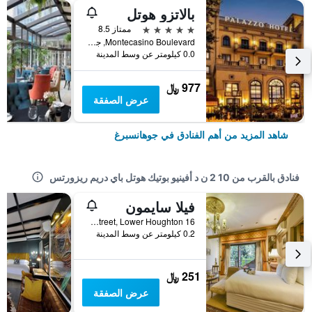
بالاتزو هوتل
5 نجوم
ممتاز 8.5
Montecasino Boulevard, جوهانسبرغ, محافظة غاوتينج, جنوب أفريقيا
0.0 كيلومتر عن وسط المدينة
977 ﷼
عرض الصفقة
شاهد المزيد من أهم الفنادق في جوهانسبرغ
فنادق بالقرب من 10 2 ن د أفينيو بوتيك هوتل باي دريم ريزورتس
فيلا سايمون
16 West Street, Lower Houghton, جوهانسبرغ, محافظة غاوتينج, جنوب أفريقيا
0.2 كيلومتر عن وسط المدينة
251 ﷼
عرض الصفقة