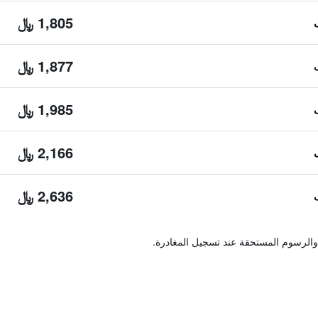
1,805 ﷼
1,877 ﷼
1,985 ﷼
2,166 ﷼
2,636 ﷼
والرسوم المستحقة عند تسجيل المغادرة.