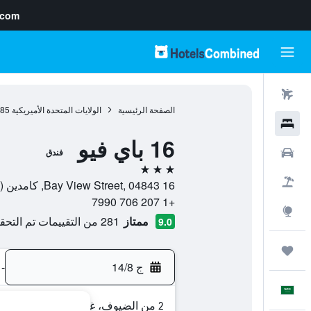
.com
رحلات طيران
الصفحة الرئيسية
الولايات المتحدة الأميريكية
985
فنادق
16 باي فيو
سيارات
فندق
3 نجوم
حزم العروض
16 Bay View Street, 04843, كامدين (ماين), مين, الولايات المتحدة الأميريكية
+1 207 706 7990
استكشاف
ممتاز
281 من التقييمات تم التحقق منها
9.0
رحلات
ج 14/8
-
العَرَبِيَّة
2 من الضيوف، غرفة واحدة