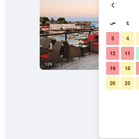
ج
س
5
4
12
11
1/29
غرفة معيشة
19
18
26
25