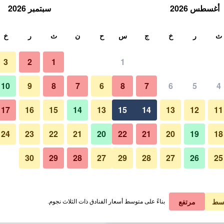
أغسطس 2026
سبتمبر 2026
ث
ث
ر
خ
ج
س
ح
ن
ث
ر
خ
3
2
1
1
ليلة الواحدة
10
9
8
7
6
8
7
6
5
4
شرفة
لي في الليلة
17
16
15
14
13
15
14
13
12
11
1 ﷼
عرض الصفقة
24
23
22
21
20
22
21
20
19
18
30
29
28
27
29
28
27
26
25
صور لـ 16 باي فيو
1 ﷼
عرض الصفقة
1 ﷼
عرض الصفقة
سط
مرتفع
بناءً على متوسط أسعار الفنادق ذات الثلاث نجوم.