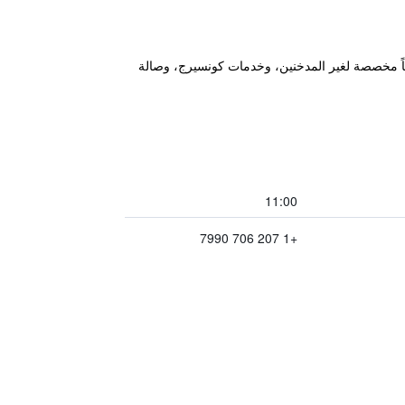
ي كامدن، ضمن 600 م من شاطئ ليت ميموريال (Laite Memorial Beach)، ويقدم غرفاً مخصصة لغير المدخنين، وخدمات كونسيرج، وصالة
11:00
+1 207 706 7990