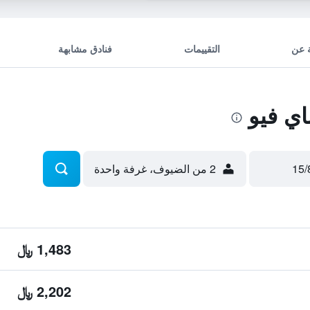
 عن
التقييمات
فنادق مشابهة
2 من الضيوف، غرفة واحدة
1,483 ﷼
2,202 ﷼