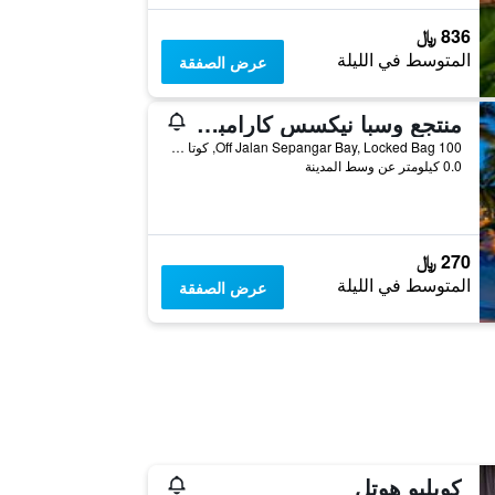
836 ﷼
المتوسط في الليلة
عرض الصفقة
منتجع وسبا نيكسس كارامبوناي
Off Jalan Sepangar Bay, Locked Bag 100, كوتا كينابالو, ماليزيا
0.0 كيلومتر عن وسط المدينة
270 ﷼
المتوسط في الليلة
عرض الصفقة
كويليو هوتل