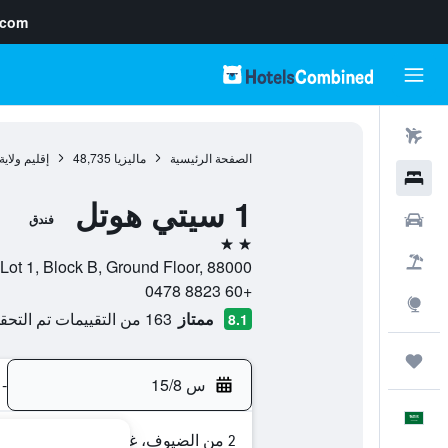
.com
رحلات طيران
الصفحة الرئيسية
ماليزيا
48,735
إقليم ولاي
فنادق
1 سيتي هوتل
سيارات
فندق
2 نجمتين
حزم العروض
Lot 1, Block B, Ground Floor, 88000, كوتا كينابالو, إقليم ولاية صباح, ماليزيا
+60 8823 0478
استكشاف
ممتاز
163 من التقييمات تم التحقق منها
8.1
رحلات
س 15/8
-
العَرَبِيَّة
2 من الضيوف، غرفة واحدة