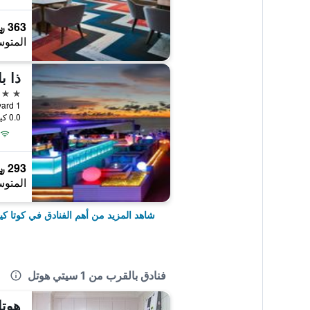
363 ﷼
المتوس
ذا ب
5 نجوم
1 Sutera Harbour Boulevard, كوتا كينابالو, ماليزيا
0.0 كيلومتر عن وسط المدينة
293 ﷼
المتوس
شاهد المزيد من أهم الفنادق في كوتا كينا
فنادق بالقرب من 1 سيتي هوتل
هوتل