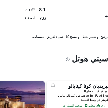
8.1
الأزواج
7.6
أصدقاء
ة مرشح أو تغيير بحثك أو مسح كل شيء لعرض التقييمات.
يريديان كوتا كينابالو
ممتاز 9.0
Jalan Tun Fua, كوتا كينابالو, ماليزيا
واي فاي مجاني
موقف السيارات