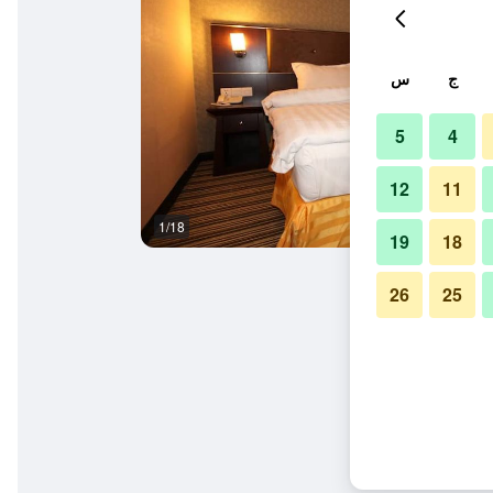
ج
س
5
4
12
11
1/18
غرفة نوم
19
18
26
25