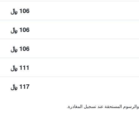
106 ﷼
106 ﷼
106 ﷼
111 ﷼
117 ﷼
والرسوم المستحقة عند تسجيل المغادرة.