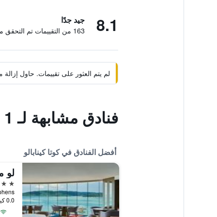
8.1
جيد جدًا
163 من التقييمات تم التحقق منها
لم يتم العثور على تقييمات. حاول إزال
فنادق مشابهة لـ 1 سيتي هوتل
أفضل الفنادق في كوتا كينابالو
لو م
5 نجوم
d Stephens
0.0 كيلومتر عن وسط المدينة