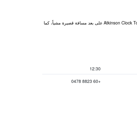
يقع الفندق في مدينة كوتا كينابالو و يوفر إنترنت لاسلكي مجاني في الأماكن العامة. أيضاً سوق كوتا كينابالو المركزي وAtkinson Clock Tower على بعد مسافة قصيرة مشياً، كما
12:30
+60 8823 0478