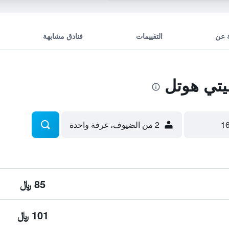
 عن
التقييمات
فنادق مشابهة
2 من الضيوف، غرفة واحدة
85 ﷼
101 ﷼