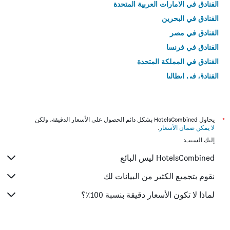
الفنادق في الامارات العربية المتحدة
الفنادق في البحرين
الفنادق في مصر
الفنادق في فرنسا
الفنادق في المملكة المتحدة
الفنادق في إيطاليا
الفنادق في تايلاند
*
يحاول HotelsCombined بشكل دائم الحصول على الأسعار الدقيقة، ولكن
لا يمكن ضمان الأسعار
.
إليك السبب:
HotelsCombined ليس البائع
نقوم بتجميع الكثير من البيانات لك
لماذا لا تكون الأسعار دقيقة بنسبة 100٪؟