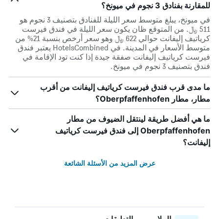
للمقارنة بفنادق 3 نجوم في ميونخ؟
في ميونخ، يبلغ متوسط ​​سعر الليلة للفنادق بتصنيف 3 نجوم هو
511 ﷼. من المتوقع ظان يكون سعر الليلة في فندق فيرست
كرياتيف إليفانت حوالي 622 ﷼ وهو سعر أرخص بنسبة 21% من
متوسط الأسعار في المدينة. في HotelsCombined يعتبر فندق
فيرست كرياتيف إليفانت صفقة جيدة إذا كنت تود الإقامة في
فندق بتصنيف 3 نجوم في ميونخ.
ما مدى قرب فندق فيرست كرياتيف إليفانت من أقرب
مطار، مطار Oberpfaffenhofen؟
ما هي أفضل طريقة لينتقل الضيوف من مطار
Oberpfaffenhofen إلى فندق فيرست كرياتيف
إليفانت؟
عرض المزيد من الأسئلة الشائعة
الملايين من التعليقات