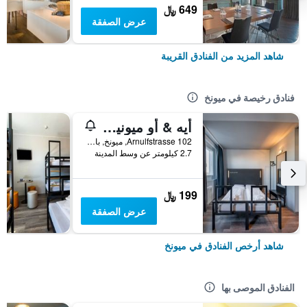
649 ﷼
عرض الصفقة
شاهد المزيد من الفنادق القريبة
فنادق رخيصة في ميونخ
أيه & أو ميونيخ هاكربروكه
Arnulfstrasse 102, ميونخ, بافاريا, ألمانيا
2.7 كيلومتر عن وسط المدينة
199 ﷼
عرض الصفقة
شاهد أرخص الفنادق في ميونخ
الفنادق الموصى بها