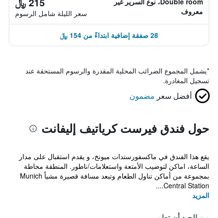
215 ﷼
Double room، نوع السرير غير
معروف
سعر الليلة شامل الرسوم
28 صفقة إضافية ابتداءً من 154 ﷼
*
يشمل المجموع الضرائب المحلية المقدرة والرسوم المستحقة عند
تسجيل المغادرة.
أفضل سعر
مضمون
حول فندق فيرست كرياتيف إليفانت
يقع هذا الفندق في ماكسفورستدات ميونخ، و يقدم استقبال على مدار
الساعة، اماكن لتوضيب الأمتعة واستعلامات/ناطور. المنطقة محاطة
بمجموعة من أماكن تناول الطعام وتبعد مسافة قصيرة مشياً Munich
Central Station....
المزيد
من الجيد أن تعلم