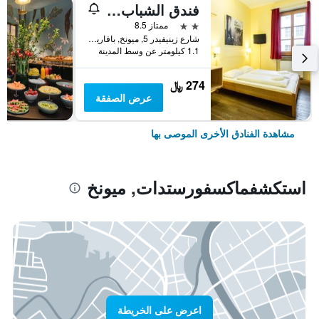
فندق الشباب يورو ميونيخ
2 نجمتين
ممتاز 8.5
شارع زينيفيدر 5, ميونخ, بافاريا, ألمانيا
1.1 كيلومتر عن وسط المدينة
274 ﷼
عرض الصفقة
مشاهدة الفنادق الأخرى الموصى بها
استكشفماكسفورستدات, ميونخ
اعرض على الخريطة