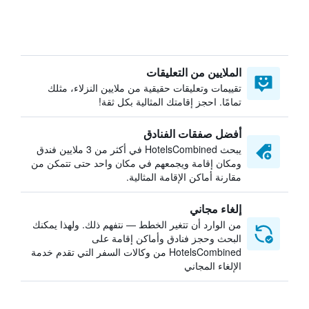
الملايين من التعليقات
تقييمات وتعليقات حقيقية من ملايين النزلاء، مثلك
تمامًا. احجز إقامتك المثالية بكل ثقة!
أفضل صفقات الفنادق
يبحث HotelsCombined في أكثر من 3 ملايين فندق
ومكان إقامة ويجمعهم في مكان واحد حتى تتمكن من
مقارنة أماكن الإقامة المثالية.
إلغاء مجاني
من الوارد أن تتغير الخطط — نتفهم ذلك. ولهذا يمكنك
البحث وحجز فنادق وأماكن إقامة على
HotelsCombined من وكالات السفر التي تقدم خدمة
الإلغاء المجاني