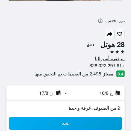
صور لـ 28 هوتل
28 هوتل
فندق
3 نجوم
سيدني، أستراليا
+61 291 022 828
ممتاز
2,495 من التقييمات تم التحقق منها
8.4
ح 16/8
-
ن 17/8
2 من الضيوف، غرفة واحدة
بحث