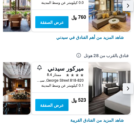
0.0 كيلومتر عن وسط المدينة
760 ﷼
عرض الصفقة
شاهد المزيد من أهم الفنادق في سيدني
فنادق بالقرب من 28 هوتل
ميركور سيدني
4 نجوم
ممتاز 8.4
818-820 George Street, سيدني, NSW, أستراليا
0.1 كيلومتر عن وسط المدينة
523 ﷼
عرض الصفقة
شاهد المزيد من الفنادق القريبة