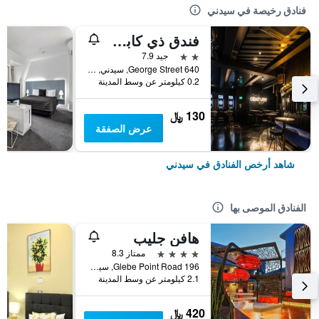
فنادق رخيصة في سيدني
فندق ذي كابسول
2 نجمتين
جيد 7.9
640 George Street, سيدني, NSW, أستراليا
0.2 كيلومتر عن وسط المدينة
130 ﷼
عرض الصفقة
شاهد أرخص الفنادق في سيدني
الفنادق الموصى بها
هافن جليب
4 نجوم
ممتاز 8.3
196 Glebe Point Road, سيدني, NSW, أستراليا
2.1 كيلومتر عن وسط المدينة
420 ﷼