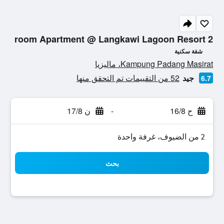
2 room Apartment @ Langkawi Lagoon Resort
شقة سكنية
تقييم فئة 0
Kampung Padang Masirat، ماليزيا
جيد
52 من التقييمات تم التحقق منها
6.7
ح 16/8
-
ن 17/8
2 من الضيوف، غرفة واحدة
بحث