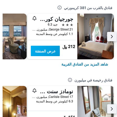
فنادق بالقرب من 381 كريمورني
جورجيان كورت إن
3 نجوم
جيد 6.3
21 George Street, ميلبورن, VIC, أستراليا
1.1 كيلومتر عن وسط المدينة
212 ﷼
عرض الصفقة
شاهد المزيد من الفنادق القريبة
فنادق رخيصة في ميلبورن
نومادز سنت كيلدا هوستل
17 Carlisle Street, ميلبورن, VIC, أستراليا
6.3 كيلومتر عن وسط المدينة