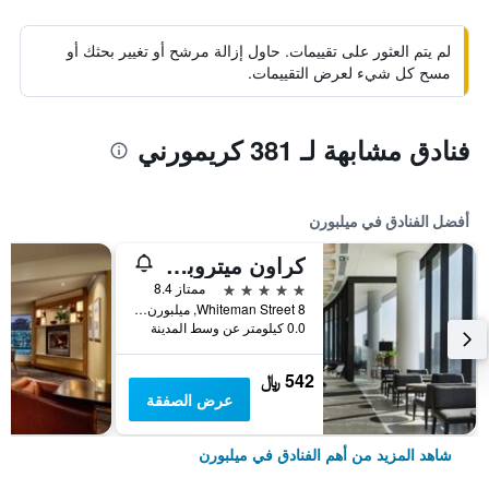
لم يتم العثور على تقييمات. حاول إزالة مرشح أو تغيير بحثك أو
مسح كل شيء لعرض التقييمات.
فنادق مشابهة لـ 381 كريمورني
أفضل الفنادق في ميلبورن
كراون ميتروبول ملبورن
5 نجوم
ممتاز 8.4
8 Whiteman Street, ميلبورن, VIC, أستراليا
0.0 كيلومتر عن وسط المدينة
542 ﷼
عرض الصفقة
شاهد المزيد من أهم الفنادق في ميلبورن