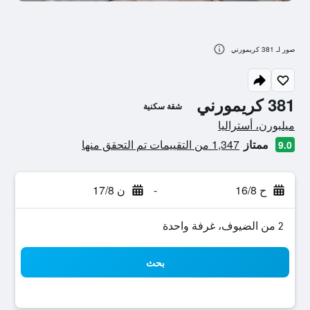
صور لـ 381 كريمورني
381 كريمورني
شقة سكنية
تقييم فئة 0
ميلبورن، أستراليا
ممتاز
1,347 من التقييمات تم التحقق منها
9.0
ح 16/8
-
ن 17/8
2 من الضيوف، غرفة واحدة
بحث