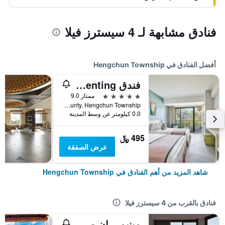
فنادق مشابهة لـ 4 سيسترز فيلا
أفضل الفنادق في Hengchun Township
فندق Caesar Park Kenting
5 نجوم
ممتاز 9.0
No. 6 Kenting Road, Hengchun Town, Pingtung County, Hengchun Township, تايوان
0.0 كيلومتر عن وسط المدينة
495 ﷼
عرض الصفقة
شاهد المزيد من أهم الفنادق في Hengchun Township
فنادق بالقرب من 4 سيسترز فيلا
مينيمي إن - سيلروك بيتش هاوس