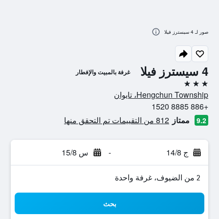
صور لـ 4 سيسترز فيلا
4 سيسترز فيلا
غرفة بالمبيت والإفطار
3 نجوم
Hengchun Township، تايوان
+886 8885 1520
ممتاز
812 من التقييمات تم التحقق منها
9.2
ج 14/8
-
س 15/8
2 من الضيوف، غرفة واحدة
بحث