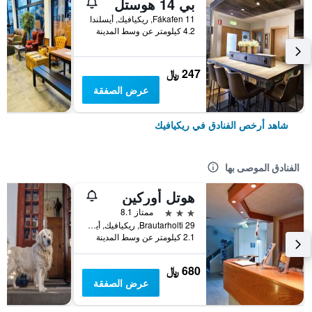
بي 14 هوستل
Fákafen 11, ريكيافيك, أيسلندا
4.2 كيلومتر عن وسط المدينة
247 ﷼
عرض الصفقة
شاهد أرخص الفنادق في ريكيافيك
الفنادق الموصى بها
هوتل أوركين
3 نجوم
ممتاز 8.1
Brautarholti 29, ريكيافيك, أيسلندا
2.1 كيلومتر عن وسط المدينة
680 ﷼
عرض الصفقة