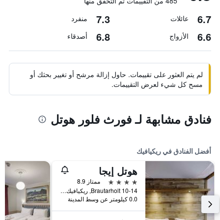
485 من التقييمات تم التحقق منها
7.3
6.7
عائلات
منفرد
6.8
6.6
الأزواج
أصدقاء
لم يتم العثور على تقييمات. حاول إزالة مرشح أو تغيير بحثك أو
مسح كل شيء لعرض التقييمات.
فنادق مشابهة لـ فورث فلور هوتل
أفضل الفنادق في ريكيافيك
هوتل إيجا
4 نجوم
ممتاز 8.9
Brautarholt 10-14, ريكيافيك, أيسلندا
0.0 كيلومتر عن وسط المدينة