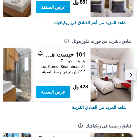
861 ﷼
عرض الصفقة
شاهد المزيد من أهم الفنادق في ريكيافيك
فنادق بالقرب من فورث فلور هوتل
101 جيست هاوس هوتل
2 نجمتين
جيد 7.1
Laugavegur, Corner Snorrabraut 29, ريكيافيك, أيسلندا
0.0 كيلومتر عن وسط المدينة
428 ﷼
عرض الصفقة
شاهد المزيد من الفنادق القريبة
فنادق رخيصة في ريكيافيك