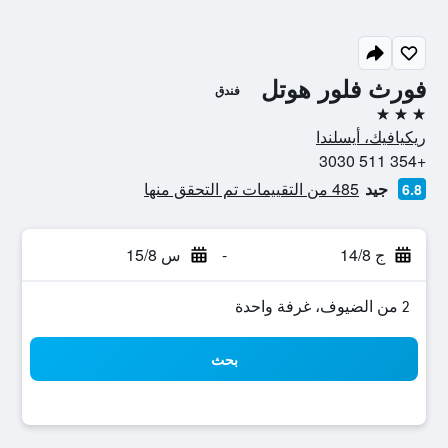
فورث فلور هوتل
فندق
3 نجوم
ريكيافيك، أيسلندا
+354 511 3030
جيد
485 من التقييمات تم التحقق منها
6.8
ج 14/8
-
س 15/8
2 من الضيوف، غرفة واحدة
بحث