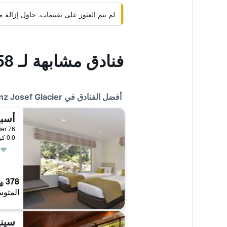
لم يتم العثور على تقييمات. حاول إزال
فنادق مشابهة لـ 58 أون كرون موتل
أفضل الفنادق في Franz Josef Glacier
76 Cron Street, Franz Josef Glacier, نيوزيلندا
0.0 كيلومتر عن وسط المدينة
378 ﷼
المتوس