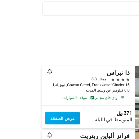
ذا تيراس
4 نجوم
ممتاز 8.3
15 Cowan Street, Franz Josef Glacier, نيوزيلندا
0.0 كيلومتر عن وسط المدينة
واي فاي مجاني
موقف السيارات
371 ﷼
عرض الصفقة
المتوسط في الليلة
فرانز ألباين ريتريت