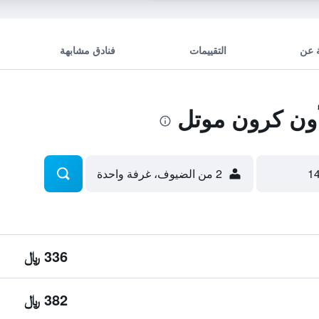
 عن
التقييمات
فنادق مشابهة
2 من الضيوف، غرفة واحدة
336 ﷼
382 ﷼