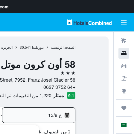
.com
رحلات طيران
الصفحة الرئيسية
نيوزيلندا
30,541
الجزيرة ا
فنادق
58 أون كرون موتل
سيارات
3 نجوم
حزم العروض
58 Cron Street, 7952, Franz Josef Glacier, منطقة الساحل الغربي, نيوزيلندا
+64 3752 0627
استكشاف
ممتاز
1,220 من التقييمات تم التحقق منها
9.1
رحلات
خ 13/8
-
العَرَبِيَّة
2 من الضيوف، غرفة واحدة