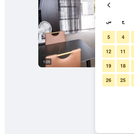
ج
س
5
4
12
11
1/26
غرفة نوم
19
18
26
25