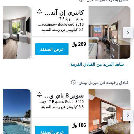
كانتري إن آند سويتس باي راديسون، ميرتل بيتش، كارولاينا الجنوبية
2 نجمتين
جيد 7.5
3516 Waccamaw Boulevard, ميرتل بيتش, SC, الولايات المتحدة الأميريكية
0.1 كيلومتر عن وسط المدينة
269 ﷼
عرض الصفقة
شاهد المزيد من الفنادق القريبة
فنادق رخيصة في ميرتل بيتش
سوبر 8 باي ويندام ميرتل بيتش/ماركت كومون أريا
3450 Highway 17 Bypass South, ميرتل بيتش, SC, الولايات المتحدة الأميريكية
6.8 كيلومتر عن وسط المدينة
186 ﷼
عرض الصفقة