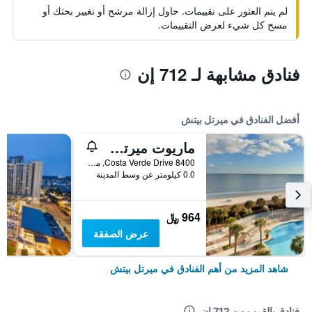
لم يتم العثور على تقييمات. حاول إزالة مرشح أو تغيير بحثك أو
مسح كل شيء لعرض التقييمات.
فنادق مشابهة لـ 712 إن
أفضل الفنادق في ميرتل بيتش
ماريوت ميرتل بيتش ريزورت آند سبا آت جراند ديونز
8400 Costa Verde Drive, ميرتل بيتش, SC, الولايات المتحدة الأميريكية
0.0 كيلومتر عن وسط المدينة
964 ﷼
عرض الصفقة
شاهد المزيد من أهم الفنادق في ميرتل بيتش
فنادق بالقرب من 712 إن