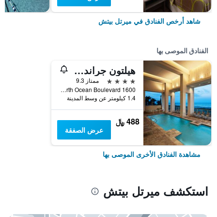
شاهد أرخص الفنادق في ميرتل بيتش
الفنادق الموصى بها
هيلتون جراند فاكيشنز كلوب أوشن إنكليف ميرتل بيتش
4 نجوم
ممتاز 9.3
1600 North Ocean Boulevard, ميرتل بيتش, SC, الولايات المتحدة الأميريكية
1.4 كيلومتر عن وسط المدينة
488 ﷼
عرض الصفقة
مشاهدة الفنادق الأخرى الموصى بها
استكشف ميرتل بيتش