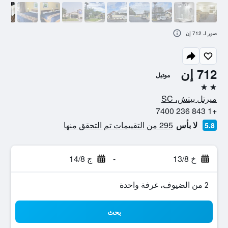
صور لـ 712 إن
712 إن
موتيل
2 نجمتين
ميرتل بيتش، SC
+1 843 236 7400
لا بأس
295 من التقييمات تم التحقق منها
5.8
خ 13/8
-
ج 14/8
2 من الضيوف، غرفة واحدة
بحث