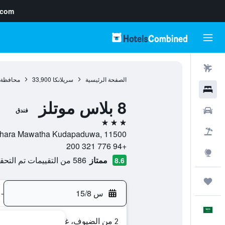
.com
رحلات طيران
الصفحة الرئيسية
سريلانكا
33,900
محافظة ج
فنادق
8 بلاس موتلز
سيارات
فندق
3 نجوم
حزم العروض
No 6 Thushara Mawatha Kudapaduwa, 11500, نيغومبو, rn
+94 776 321 200
استكشاف
ممتاز
586 من التقييمات تم التحقق منها
8.6
رحلات
س 15/8
-
العَرَبِيَّة
2 من الضيوف، غرفة واحدة