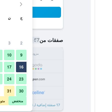
بح
ح
ن
57 ﷼
صفقات من
/
أرخص سعر الليلة
3
2
مزود
الإجما
10
9
57
17
16
24
23
66
31
30
68
منخفض
متو
17 صفقة إضافية لـ 8 بلاس موتلز