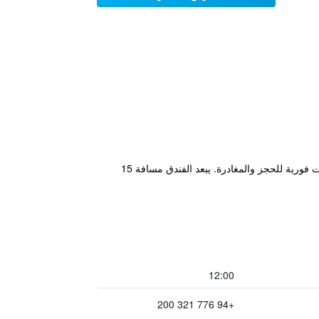
يوفر 8 Plus Motels المريح والذي يقع في مدينة نيغومبو خدمة انترنت لاسلكي مجانية بالإضافة إلى مسبح خارجي ومعاملات فورية للحجز والمغادرة. يبعد الفندق مسافة 15
12:00
+94 776 321 200