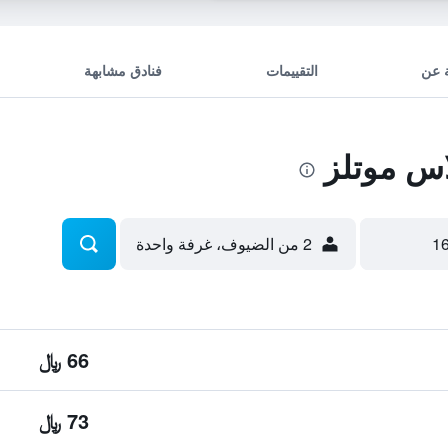
 عن
التقييمات
فنادق مشابهة
2 من الضيوف، غرفة واحدة
66 ﷼
73 ﷼