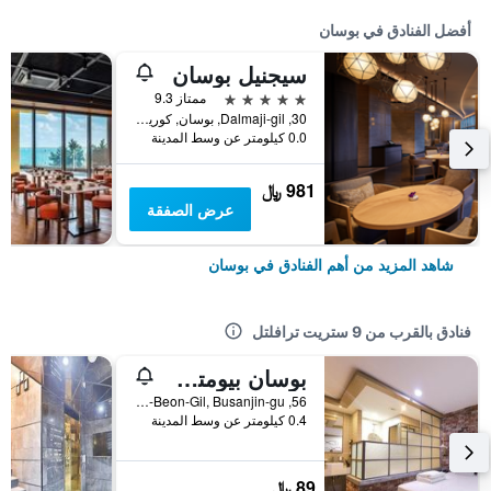
أفضل الفنادق في بوسان
سيجنيل بوسان
5 نجوم
ممتاز 9.3
30, Dalmaji-gil, بوسان, كوريا الجنوبية
0.0 كيلومتر عن وسط المدينة
981 ﷼
عرض الصفقة
شاهد المزيد من أهم الفنادق في بوسان
فنادق بالقرب من 9 ستريت ترافلتل
بوسان بيومتشيندونج سي
56, Pyeonghwa-ro 3-Beon-Gil, Busanjin-gu, بوسان, كوريا الجنوبية
0.4 كيلومتر عن وسط المدينة
89 ﷼