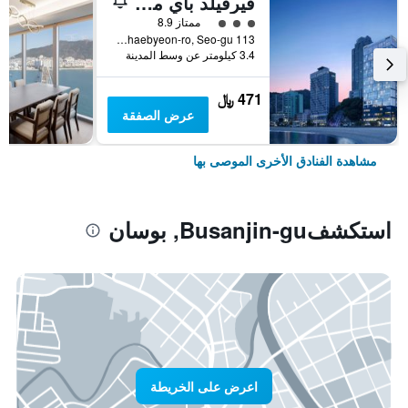
فيرفيلد باي ماريوت بوسان سونجدو بيتش
تقييم فئة 3
ممتاز 8.9
113 Songdohaebyeon-ro, Seo-gu, بوسان, كوريا الجنوبية
3.4 كيلومتر عن وسط المدينة
471 ﷼
عرض الصفقة
مشاهدة الفنادق الأخرى الموصى بها
استكشفBusanjin-gu, بوسان
اعرض على الخريطة