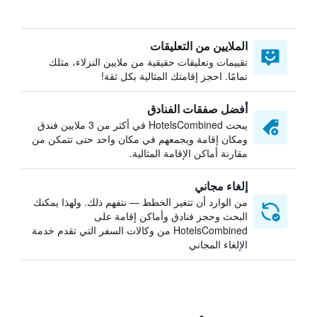
الملايين من التعليقات
تقييمات وتعليقات حقيقية من ملايين النزلاء، مثلك
تمامًا. احجز إقامتك المثالية بكل ثقة!
أفضل صفقات الفنادق
يبحث HotelsCombined في أكثر من 3 ملايين فندق
ومكان إقامة ويجمعهم في مكان واحد حتى تتمكن من
مقارنة أماكن الإقامة المثالية.
إلغاء مجاني
من الوارد أن تتغير الخطط — نتفهم ذلك. ولهذا يمكنك
البحث وحجز فنادق وأماكن إقامة على
HotelsCombined من وكالات السفر التي تقدم خدمة
الإلغاء المجاني