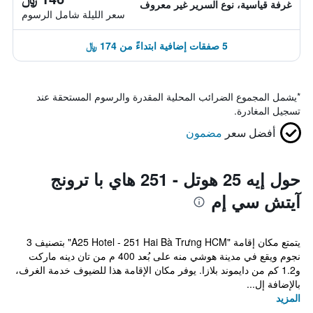
غرفة قياسية، نوع السرير غير معروف
سعر الليلة شامل الرسوم
5 صفقات إضافية ابتداءً من 174 ﷼
*
يشمل المجموع الضرائب المحلية المقدرة والرسوم المستحقة عند
تسجيل المغادرة.
أفضل سعر
مضمون
حول إيه 25 هوتل - 251 هاي با ترونج
آيتش سي إم
يتمتع مكان إقامة "A25 Hotel - 251 Hai Bà Trưng HCM" بتصنيف 3
نجوم ويقع في مدينة هوشي منه على بُعد 400 م من تان دينه ماركت
و1.2 كم من دايموند بلازا. يوفر مكان الإقامة هذا للضيوف خدمة الغرف،
بالإضافة إل...
المزيد