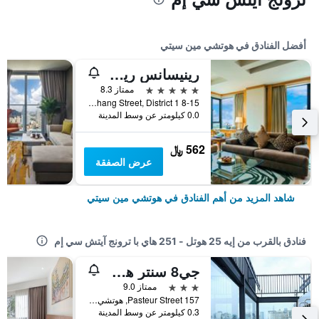
أفضل الفنادق في هوتشي مين سيتي
رينيسانس ريفرسايد هوتل سايجون
5 نجوم
ممتاز 8.3
8-15 Ton Duc Thang Street, District 1, هوتشي مين سيتي, فيتنام
0.0 كيلومتر عن وسط المدينة
562 ﷼
عرض الصفقة
شاهد المزيد من أهم الفنادق في هوتشي مين سيتي
فنادق بالقرب من إيه 25 هوتل - 251 هاي با ترونج آيتش سي إم
جي8 سنتر هوتل سايجون
3 نجوم
ممتاز 9.0
157 Pasteur Street, هوتشي مين سيتي, فيتنام
0.3 كيلومتر عن وسط المدينة