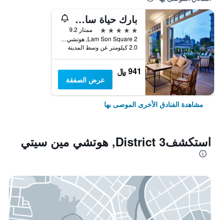
بارك حياة سايجون
5 نجوم
ممتاز 9.2
2 Lam Son Square, هوتشي مين سيتي, فيتنام
2.0 كيلومتر عن وسط المدينة
941 ﷼
عرض الصفقة
مشاهدة الفنادق الأخرى الموصى بها
استكشفDistrict 3, هوتشي مين سيتي