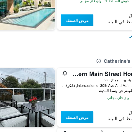
حوض السباحة
واي فاي مجاني
عرض الصفقة
ط في الليلة
ر
New Urban Modern Main Street House
ممتاز 9.8
Intersection of 30th Ave And Main Street, فانكوفر, BC, كندا
واي فاي مجاني
عرض الصفقة
ط في الليلة