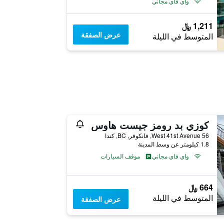
واي فاي مجاني
1,211 ﷼
عرض الصفقة
المتوسط في الليلة
كوزي بد رومز جيست هاوس
56 West 41st Avenue, فانكوفر, BC, كندا
1.8 كيلومتر عن وسط المدينة
واي فاي مجاني
موقف السيارات
664 ﷼
المتوسط في الليلة
عرض الصفقة