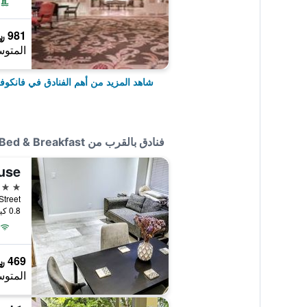
981 ﷼
المتوس
شاهد المزيد من أهم الفنادق في فانكوف
فنادق بالقرب من Catherine's Bed & Breakfast
4 نجوم
0.8 كيلومتر عن وسط المدينة
469 ﷼
المتوس