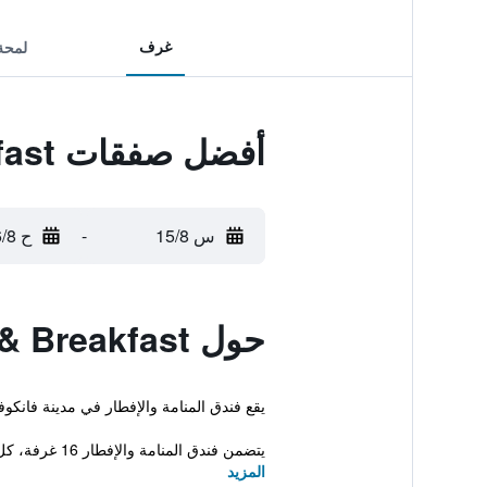
غرف
لمحة
أفضل صفقات Catherine's Bed & Breakfast
س 15/8
-
ح 16/8
حول Catherine's Bed & Breakfast
يقع فندق المنامة والإفطار في مدينة فانك
يتضمن فندق المنامة والإفطار 16 غرفة، كل واحد...
المزيد