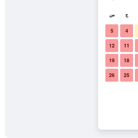
ج
س
5
4
12
11
19
18
26
25