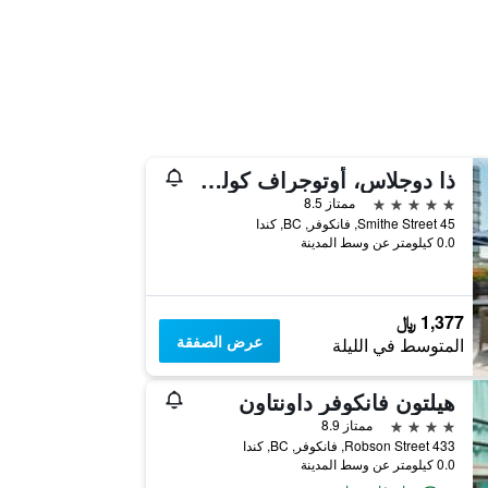
ذا دوجلاس، أوتوجراف كولكشن
5 نجوم
ممتاز 8.5
45 Smithe Street, فانكوفر, BC, كندا
0.0 كيلومتر عن وسط المدينة
1,377 ﷼
عرض الصفقة
المتوسط في الليلة
هيلتون فانكوفر داونتاون
4 نجوم
ممتاز 8.9
433 Robson Street, فانكوفر, BC, كندا
0.0 كيلومتر عن وسط المدينة