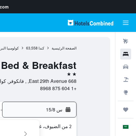
.com
رحلات طيران
الصفحة الرئيسية
كندا
63,558
كولومبيا البر
فنادق
 Bed & Breakfast
سيارات
2 نجمتين
حزم العروض
668 East 29th Avenue, , فانكوفر, كولومبيا البريطانية, كندا
+1 604 875 8968
استكشاف
س 15/8
-
رحلات
2 من الضيوف، غرفة واحدة
العَرَبِيَّة