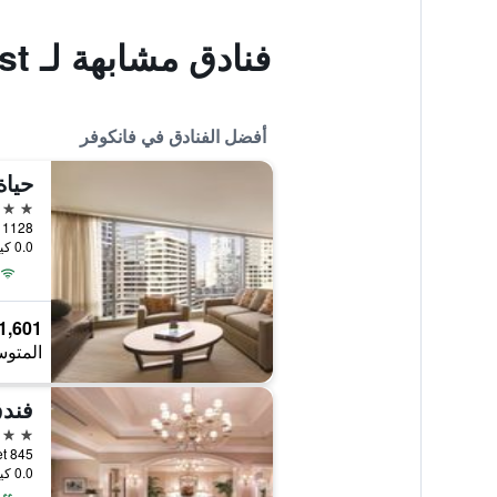
فنادق مشابهة لـ Catherine's Bed & Breakfast
أفضل الفنادق في فانكوفر
5 نجوم
1128 West Georgia Street, فانكوفر, BC, كندا
0.0 كيلومتر عن وسط المدينة
1,601 ﷼
المتوس
5 نجوم
845 Burrard Street, فانكوفر, BC, كندا
0.0 كيلومتر عن وسط المدينة