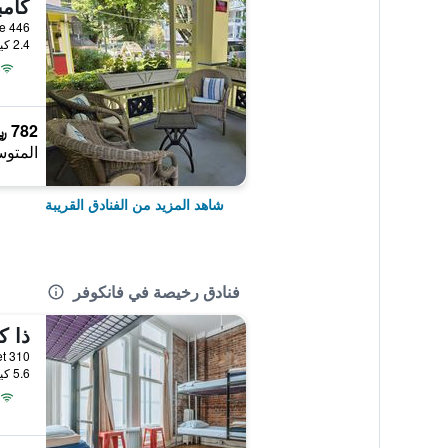
كامب
446 West 13th Avenue, فانكوفر, BC, كندا
2.4 كيلومتر عن وسط المدينة
782 ﷼
المتوس
شاهد المزيد من الفنادق القريبة
فنادق رخيصة في فانكوفر
ذا ك
310 Cambie Street, فانكوفر, BC, كندا
5.6 كيلومتر عن وسط المدينة