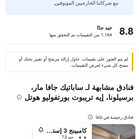
مع شركائنا الخارجيين الموثوقين.
8.8
جيد جدًا
1,164 من التقييمات تم التحقق منها
لم يتم العثور على تقييمات. حاول إزالة مرشح أو تغيير بحثك أو
مسح كل شيء لعرض التقييمات.
فنادق مشابهة لـ ساباتيك جافا مار،
برسيلونا، إيه تريبوت بورتفوليو هوتل
فنادق رخيصة في غافا
كامبينج 3 إستريلاس
2 نجمتين
جيد 7.2