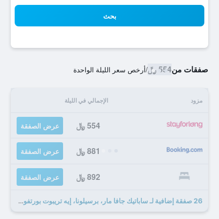
بحث
صفقات من
554 ﷼
/
أرخص سعر الليلة الواحدة
مزود
الإجمالي في الليلة
554 ﷼
عرض الصفقة
881 ﷼
عرض الصفقة
892 ﷼
عرض الصفقة
26 صفقة إضافية لـ ساباتيك جافا مار، برسيلونا، إيه تريبوت بورتفوليو هوتل