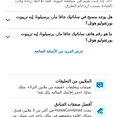
07د. إذا كنت تقيم في منطقة حيوية، فقد تلاحظ زيادة وقت
القيادة بسبب ازدحام الطرق.
هل يوجد مسبح في ساباتيك جافا مار، برسيلونا، إيه تريبوت
بورتفوليو هوتل؟
ما هو رقم هاتف ساباتيك جافا مار، برسيلونا، إيه تريبوت
بورتفوليو هوتل؟
عرض المزيد من الأسئلة الشائعة
الملايين من التعليقات
تقييمات وتعليقات حقيقية من ملايين النزلاء، مثلك
تمامًا. احجز إقامتك المثالية بكل ثقة!
أفضل صفقات الفنادق
يبحث HotelsCombined في أكثر من 3 ملايين فندق
ومكان إقامة ويجمعهم في مكان واحد حتى تتمكن من