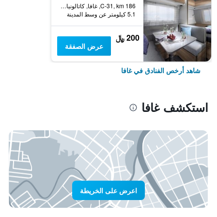
C-31, km 186, غافا, كاتالونيا, أسبانيا
5.1 كيلومتر عن وسط المدينة
200 ﷼
عرض الصفقة
شاهد أرخص الفنادق في غافا
استكشف غافا
اعرض على الخريطة