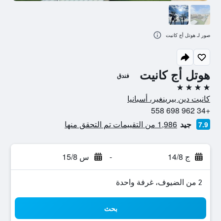
صور لـ هوتل أج كانيت
هوتل أج كانيت
فندق
4 نجوم
كانيت دين بيرينغير، أسبانيا
+34 962 698 558
جيد
1,986 من التقييمات تم التحقق منها
7.9
ج 14/8
-
س 15/8
2 من الضيوف، غرفة واحدة
بحث