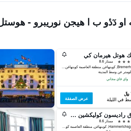
 او دٓدٔو ب ا هيجن نوريبرو - هوستل
ك هوتل هيرمان كي
ممتاز 8.6
Bremerholm 6, كوبنهاغن, منطقة العاصمة كوبنهاغن, الدانمارك
واي فاي مجاني
عرض الصفقة
ط في الليلة
فندق راديسون كوليكشين رويال، كوبنهاغن
ممتاز 8.6
Hammerichsgade 1, كوبنهاغن, منطقة العاصمة كوبنهاغن, الدانمارك