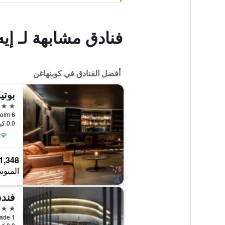
فنادق مشابهة لـ إيه
أفضل الفنادق في كوبنهاغن
بوتي
5 نجوم
0.0 كيلومتر عن وسط المدينة
1,348 ﷼
المتوس
5 نجوم