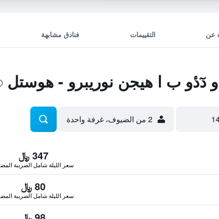
 عن
التقييمات
فنادق مشابهة
دٓدٔو ب ا هيجن نوريبرو - هوستل
2 من الضيوف، غرفة واحدة
347 ﷼
سعر الليلة شامل الصريبة المضا
80 ﷼
سعر الليلة شامل الصريبة المضا
98 ﷼