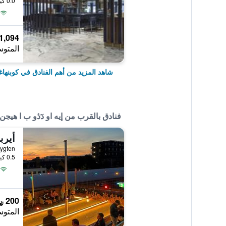
0.0 كيلومتر عن وسط المدينة
1,094 ﷼
المتوس
شاهد المزيد من أهم الفنادق في كوبنها
فنادق بالقرب من إيه او دٓدٔو ب ا هيج
أيرب
0.5 كيلومتر عن وسط المدينة
200 ﷼
المتوس