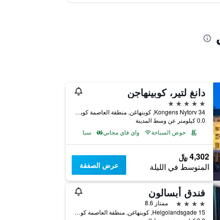
دانغ لتير، كوبينهاجن
5 نجوم
Kongens Nytorv 34, كوبنهاغن, منطقة العاصمة كوبنهاغن, الدانمارك
0.0 كيلومتر عن وسط المدينة
حوض السباحة
واي فاي مجاني
سبا
4,302 ﷼
عرض الصفقة
المتوسط في الليلة
فندق أبسالون
4 نجوم
ممتاز 8.6
Helgolandsgade 15, كوبنهاغن, منطقة العاصمة كوبنهاغن, الدانمارك