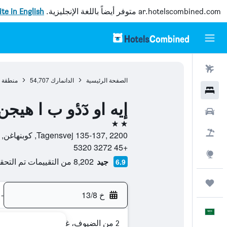
ar.hotelscombined.com
متوفر أيضاً باللغة الإنجليزية.
site in English
رحلات طيران
الصفحة الرئيسية
الدانمارك
54,707
منطقة ا
فنادق
إيه او دٓدٔو ب ا هيج
سيارات
2 نجمتين
حزم العروض
Tagensvej 135-137, 2200, كوبنهاغن, منطقة العاصمة كوبنهاغن, الدانمارك
+45 3272 5320
استكشاف
جيد
8,202 من التقييمات تم التحقق منها
6.9
رحلات
خ 13/8
-
العَرَبِيَّة
2 من الضيوف، غرفة واحدة