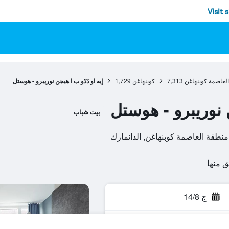
Visit 
لعاصمة كوبنهاغن
7,313
كوبنهاغن
1,729
إيه او دٓدٔو ب ا هيجن نوريبرو - هوستل
ن نوريبرو - هوستل
بيت شباب
ج 14/8