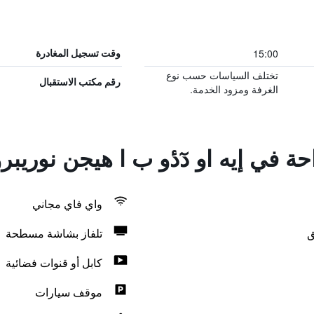
15:00
وقت تسجيل المغادرة
تختلف السياسات حسب نوع
رقم مكتب الاستقبال
الغرفة ومزود الخدمة.
حة في إيه او دٓدٔو ب ا هيجن نوريب
واي فاي مجاني
ق
تلفاز بشاشة مسطحة
كابل أو قنوات فضائية
موقف سيارات