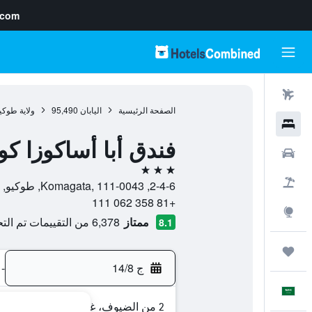
.com
رحلات طيران
الصفحة الرئيسية
اليابان
95,490
ولاية طوكي
فنادق
فندق أبا أساكوزا كو
سيارات
3 نجوم
حزم العروض
2-4-6, Komagata, 111-0043, طوكيو, ولاية طوكيو, اليابان
+81 358 062 111
استكشاف
ممتاز
6,378 من التقييمات تم التحقق منها
8.1
رحلات
ج 14/8
-
العَرَبِيَّة
2 من الضيوف، غرفة واحدة