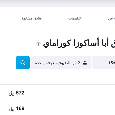
 عن
التقييمات
فنادق مشابهة
با أساكوزا كوراماي
2 من الضيوف، غرفة واحدة
572 ﷼
168 ﷼