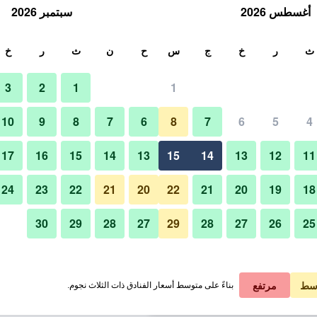
أغسطس 2026
سبتمبر 2026
ث
ث
ر
خ
ج
س
ح
ن
ث
ر
خ
3
2
1
1
لة الواحدة
10
9
8
7
6
8
7
6
5
4
آخر
لي في الليلة
17
16
15
14
13
15
14
13
12
11
 ﷼
عرض الصفقة
24
23
22
21
20
22
21
20
19
18
30
29
28
27
29
28
27
26
25
صور لـ فندق أبا أساكوزا كوراماي
 ﷼
عرض الصفقة
 ﷼
عرض الصفقة
سط
مرتفع
بناءً على متوسط أسعار الفنادق ذات الثلاث نجوم.