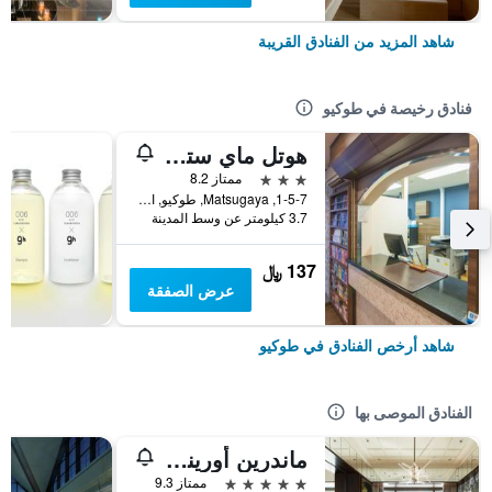
شاهد المزيد من الفنادق القريبة
فنادق رخيصة في طوكيو
هوتل ماي ستايز أوينو إناريتشو
3 نجوم
ممتاز 8.2
1-5-7, Matsugaya, طوكيو, اليابان
3.7 كيلومتر عن وسط المدينة
137 ﷼
عرض الصفقة
شاهد أرخص الفنادق في طوكيو
الفنادق الموصى بها
ماندرين أورينتال، طوكيو
5 نجوم
ممتاز 9.3