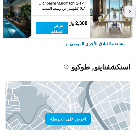
2-1-1 Nihonbashi Muromachi, طوكيو, اليابان
0.7 كيلومتر عن وسط المدينة
2,308 ﷼
عرض
الصفقة
مشاهدة الفنادق الأخرى الموصى بها
استكشفتايتو, طوكيو
اعرض على الخريطة