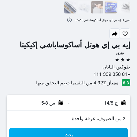
صور لـ إيه بي إي هوتل أساكوساباشي إكيكيتا
إيه بي إي هوتل أساكوساباشي إكيكيتا
فندق
3 نجوم
طوكيو، اليابان
+81 358 339 111
ممتاز
4,927 من التقييمات تم التحقق منها
8.3
ج 14/8
-
س 15/8
2 من الضيوف، غرفة واحدة
بحث