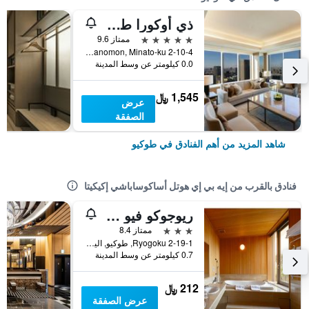
ذي أوكورا طوكيو
5 نجوم
ممتاز 9.6
2-10-4 Toranomon, Minato-ku, طوكيو, اليابان
0.0 كيلومتر عن وسط المدينة
1,545 ﷼
عرض
الصفقة
شاهد المزيد من أهم الفنادق في طوكيو
فنادق بالقرب من إيه بي إي هوتل أساكوساباشي إكيكيتا
ريوجوكو فيو هوتل
3 نجوم
ممتاز 8.4
2-19-1 Ryogoku, طوكيو, اليابان
0.7 كيلومتر عن وسط المدينة
212 ﷼
عرض الصفقة