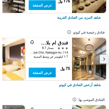
176 ﷼
عرض الصفقة
شاهد المزيد من الفنادق القريبة
فنادق رخيصة في كيوتو
فندق ام بلاس شيجاو أوميا
3 نجوم
ممتاز 8.7
114, Nishikiomiya-Cho, Nakagyo-ku, كيوتو, اليابان
1.7 كيلومتر عن وسط المدينة
75 ﷼
عرض الصفقة
شاهد أرخص الفنادق في كيوتو
الفنادق الموصى بها