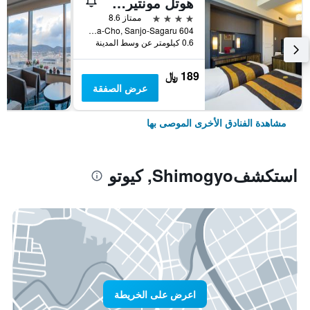
هوتل مونتيري كيوتو
4 نجوم
ممتاز 8.6
604 Manjuya-Cho, Sanjo-Sagaru, كيوتو, اليابان
0.6 كيلومتر عن وسط المدينة
189 ﷼
عرض الصفقة
مشاهدة الفنادق الأخرى الموصى بها
استكشفShimogyo, كيوتو
اعرض على الخريطة