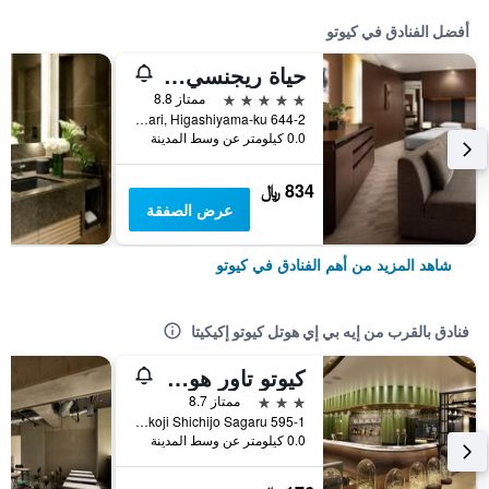
أفضل الفنادق في كيوتو
حياة ريجنسي كيوتو
5 نجوم
ممتاز 8.8
644-2 Sanjusangendo-Mawari, Higashiyama-ku, كيوتو, اليابان
0.0 كيلومتر عن وسط المدينة
834 ﷼
عرض الصفقة
شاهد المزيد من أهم الفنادق في كيوتو
فنادق بالقرب من إيه بي إي هوتل كيوتو إكيكيتا
كيوتو تاور هوتل أنيكس
3 نجوم
ممتاز 8.7
595-1 Higashishiokoji Shichijo Sagaru, كيوتو, اليابان
0.0 كيلومتر عن وسط المدينة