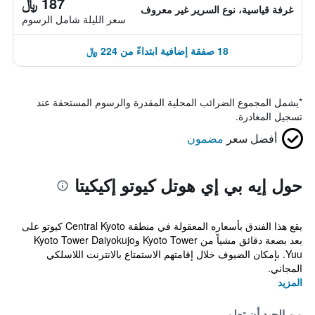
187 ﷼
غرفة قياسية، نوع السرير غير معروف
سعر الليلة شامل الرسوم
18 صفقة إضافية ابتداءً من 224 ﷼
*
يشمل المجموع الضرائب المحلية المقدرة والرسوم المستحقة عند
تسجيل المغادرة.
أفضل سعر
مضمون
حول إيه بي إي هوتل كيوتو إكيكيتا
يقع هذا الفندق بأسعاره المعقولة في منطقة Central Kyoto كيوتو على
بعد بضعة دقائق مشياً من Kyoto Tower وKyoto Tower Daiyokujo
Yuu. بإمكان الضيوف خلال إقامتهم الاستمتاع بالانترنت اللاسلكي
المجاني.
المزيد
من الجيد أن تعلم