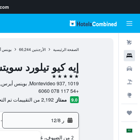
.com
رحلات طيران
الصفحة الرئيسية
الأرجنتين
66,244
بوينس 
فنادق
إيه كيو تيلورد سوي
سيارات
5 نجوم
حزم العروض
Montevideo 937, 1019, بوينس أيرس, Capital Federal District, الأرجنتين
+54 117 078 6060
استكشاف
ممتاز
2,192 من التقييمات تم التحقق منها
9.0
رحلات
ر 12/8
-
العَرَبِيَّة
2 من الضيوف، غرفة واحدة