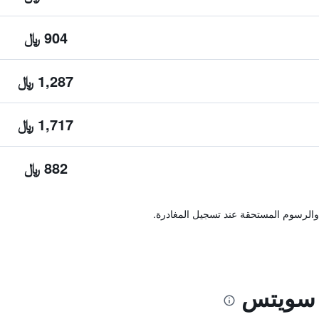
904 ﷼
1,287 ﷼
1,717 ﷼
882 ﷼
والرسوم المستحقة عند تسجيل المغادرة.
د سويتس