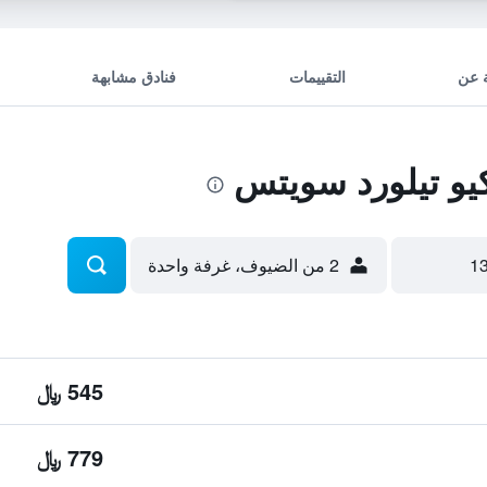
 عن
التقييمات
فنادق مشابهة
يو تيلورد سويتس
2 من الضيوف، غرفة واحدة
545 ﷼
779 ﷼