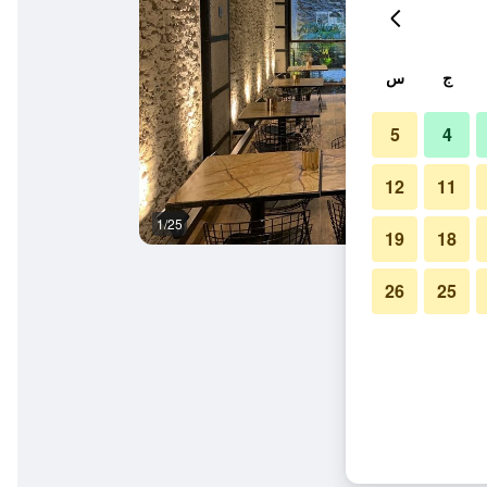
ج
س
5
4
12
11
1/25
غرفة الاجتماعات
19
18
26
25