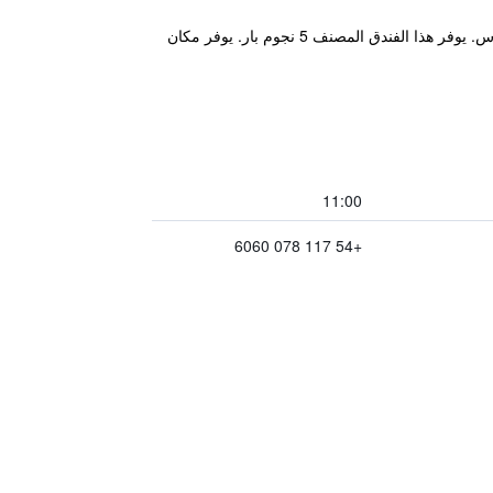
يقع مكان إقامة "AQ Tailored Suites" في بوينس آيرس، ويتميز بمسبح خارجي موسمي ومركز للياقة البدنية وحديقة وتراس. يوفر هذا الفندق المصنف 5 نجوم بار. يوفر مكان
11:00
+54 117 078 6060