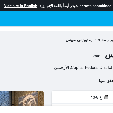
ar.hotelscombined
متوفر أيضاً باللغة الإنجليزية.
Visit site in English
أيرس
9,264
إيه كيو تيلورد سويتس
تس
فندق
خ 13/8